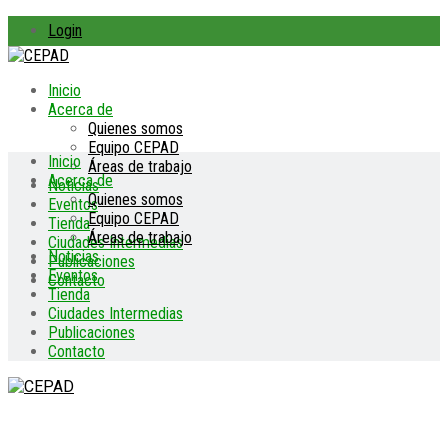
Login
Inicio
Acerca de
Quienes somos
Equipo CEPAD
Inicio
Áreas de trabajo
Acerca de
Noticias
Quienes somos
Eventos
Equipo CEPAD
Tienda
Áreas de trabajo
Ciudades Intermedias
Noticias
Publicaciones
Eventos
Contacto
Tienda
Ciudades Intermedias
Publicaciones
Contacto