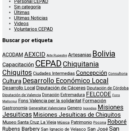
Personal CEPAD
Sin categoría
Últimas
Ultimas Noticias
Videos
Voluntarios CEPAD
Buscar por etiqueta
Bolivia
AEXCID
ACODAM
Artesanias
Arte Rupestre
CEPAD
Chiquitania
Capacitación
Chiquitos
Concepción
Ciudades Intermedias
Consultoria
Desarrollo Económico Local
Cultura
Diputación de Cáceres
Desarrollo Local
Diputación de Córdoba
FELCODE
Donación
Extremadura
Diputación de Valencia
Fons
Formación
Fons Valencia per la solidaritat
Mallorqui
Misiones
Genero
Gastronomía
Generalitat Valenciana
Incendios
Jesuiticas
Misiones Jesuíticas de Chiquitos
Roboré
Museo Santa Cruz La Vieja
Patrimonio
Música
Pocona
San
Rubens Barbery
San José
San Ignacio de Velasco