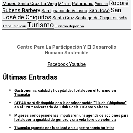
Roboré
Museo Santa Cruz La Vieja
Patrimonio
Música
Pocona
San
Rubens Barbery
San José
San Ignacio de Velasco
José de Chiquitos
Santa Cruz
Santiago de Chiquitos
Sofia
Turismo
Treball Solidari
Turismo deportivo
Centro Para La Participación Y El Desarrollo
Humano Sostenible
Facebook
Youtube
Últimas Entradas
Gastronomía, calidad y hospitalidad fortalecen el turismo en
Tiwanaku
CEPAD será distinguido con la condecoración “Tiluchi Chiquitano”
en el 120.º aniversario del Club Social Oriente Velasco
Mujeres concepcioneñas impulsaron una agenda de acciones para
fortalecer la igualdad de género y una vida libre de violencia
Tiwanaku apuesta por la calidad en su gastronomía turística