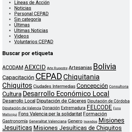
Líneas de Acción
Noticias
Personal CEPAD
Sin categoría
Últimas
Ultimas Noticias
Videos
Voluntarios CEPAD
Buscar por etiqueta
Bolivia
AEXCID
ACODAM
Artesanias
Arte Rupestre
CEPAD
Chiquitania
Capacitación
Chiquitos
Concepción
Ciudades Intermedias
Consultoria
Desarrollo Económico Local
Cultura
Diputación de Cáceres
Desarrollo Local
Diputación de Córdoba
FELCODE
Donación
Extremadura
Diputación de Valencia
Fons
Formación
Fons Valencia per la solidaritat
Mallorqui
Misiones
Genero
Gastronomía
Generalitat Valenciana
Incendios
Jesuiticas
Misiones Jesuíticas de Chiquitos