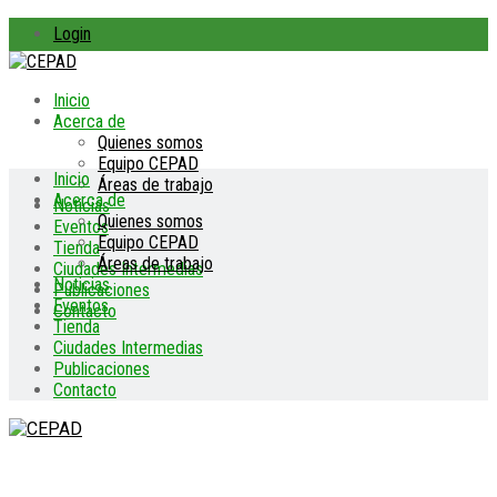
Login
Inicio
Acerca de
Quienes somos
Equipo CEPAD
Inicio
Áreas de trabajo
Acerca de
Noticias
Quienes somos
Eventos
Equipo CEPAD
Tienda
Áreas de trabajo
Ciudades Intermedias
Noticias
Publicaciones
Eventos
Contacto
Tienda
Ciudades Intermedias
Publicaciones
Contacto