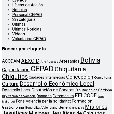
Eventos
Líneas de Acción
Noticias
Personal CEPAD
Sin categoría
Últimas
Ultimas Noticias
Videos
Voluntarios CEPAD
Buscar por etiqueta
Bolivia
AEXCID
ACODAM
Artesanias
Arte Rupestre
CEPAD
Chiquitania
Capacitación
Chiquitos
Concepción
Ciudades Intermedias
Consultoria
Desarrollo Económico Local
Cultura
Diputación de Cáceres
Desarrollo Local
Diputación de Córdoba
FELCODE
Donación
Extremadura
Diputación de Valencia
Fons
Formación
Fons Valencia per la solidaritat
Mallorqui
Misiones
Genero
Gastronomía
Generalitat Valenciana
Incendios
Jesuiticas
Misiones Jesuíticas de Chiquitos