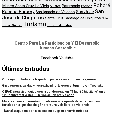
Roboré
Museo Santa Cruz La Vieja
Patrimonio
Música
Pocona
San
Rubens Barbery
San José
San Ignacio de Velasco
José de Chiquitos
Santa Cruz
Santiago de Chiquitos
Sofia
Turismo
Treball Solidari
Turismo deportivo
Centro Para La Participación Y El Desarrollo
Humano Sostenible
Facebook
Youtube
Últimas Entradas
Concepción fortalece la gestión pública con enfoque de género
Gastronomía, calidad y hospitalidad fortalecen el turismo en Tiwanaku
CEPAD será distinguido con la condecoración “Tiluchi Chiquitano” en el
120.º aniversario del Club Social Oriente Velasco
Mujeres concepcioneñas impulsaron una agenda de acciones para
fortalecer la igualdad de género y una vida libre de violencia
Tiwanaku apuesta por la calidad en su gastronomía turística