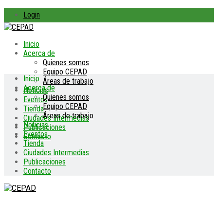
Login
Inicio
Acerca de
Quienes somos
Equipo CEPAD
Inicio
Áreas de trabajo
Acerca de
Noticias
Quienes somos
Eventos
Equipo CEPAD
Tienda
Áreas de trabajo
Ciudades Intermedias
Noticias
Publicaciones
Eventos
Contacto
Tienda
Ciudades Intermedias
Publicaciones
Contacto