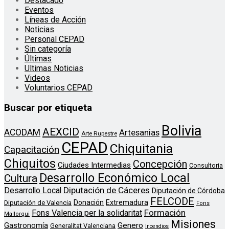
Destacado
Eventos
Líneas de Acción
Noticias
Personal CEPAD
Sin categoría
Últimas
Ultimas Noticias
Videos
Voluntarios CEPAD
Buscar por etiqueta
Bolivia
AEXCID
ACODAM
Artesanias
Arte Rupestre
CEPAD
Chiquitania
Capacitación
Chiquitos
Concepción
Ciudades Intermedias
Consultoria
Desarrollo Económico Local
Cultura
Diputación de Cáceres
Desarrollo Local
Diputación de Córdoba
FELCODE
Donación
Extremadura
Diputación de Valencia
Fons
Formación
Fons Valencia per la solidaritat
Mallorqui
Misiones
Genero
Gastronomía
Generalitat Valenciana
Incendios