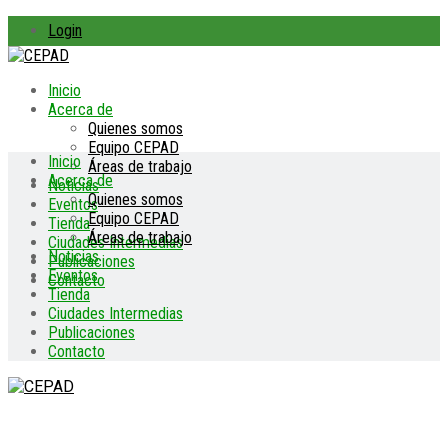
Login
Inicio
Acerca de
Quienes somos
Equipo CEPAD
Inicio
Áreas de trabajo
Acerca de
Noticias
Quienes somos
Eventos
Equipo CEPAD
Tienda
Áreas de trabajo
Ciudades Intermedias
Noticias
Publicaciones
Eventos
Contacto
Tienda
Ciudades Intermedias
Publicaciones
Contacto