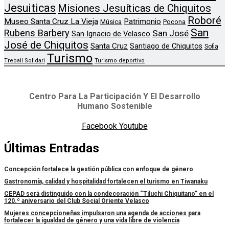
Jesuiticas
Misiones Jesuíticas de Chiquitos
Roboré
Museo Santa Cruz La Vieja
Patrimonio
Música
Pocona
San
Rubens Barbery
San José
San Ignacio de Velasco
José de Chiquitos
Santa Cruz
Santiago de Chiquitos
Sofia
Turismo
Treball Solidari
Turismo deportivo
Centro Para La Participación Y El Desarrollo
Humano Sostenible
Facebook
Youtube
Últimas Entradas
Concepción fortalece la gestión pública con enfoque de género
Gastronomía, calidad y hospitalidad fortalecen el turismo en Tiwanaku
CEPAD será distinguido con la condecoración “Tiluchi Chiquitano” en el
120.º aniversario del Club Social Oriente Velasco
Mujeres concepcioneñas impulsaron una agenda de acciones para
fortalecer la igualdad de género y una vida libre de violencia