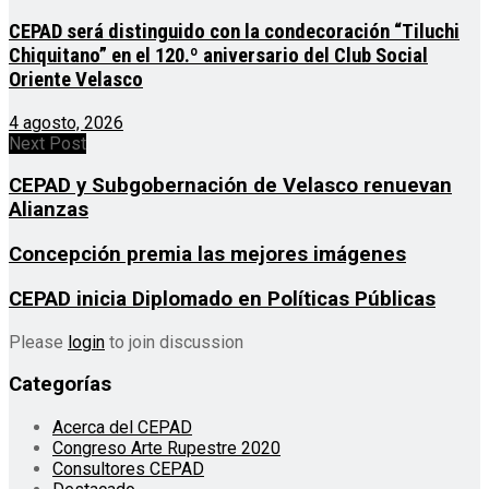
CEPAD será distinguido con la condecoración “Tiluchi
Chiquitano” en el 120.º aniversario del Club Social
Oriente Velasco
4 agosto, 2026
Next Post
CEPAD y Subgobernación de Velasco renuevan
Alianzas
Concepción premia las mejores imágenes
CEPAD inicia Diplomado en Políticas Públicas
Please
login
to join discussion
Categorías
Acerca del CEPAD
Congreso Arte Rupestre 2020
Consultores CEPAD