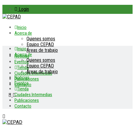
Login
Inicio
Acerca de
Quienes somos
Equipo CEPAD
Inicio
Áreas de trabajo
Acerca de
Noticias
Quienes somos
Eventos
Equipo CEPAD
Tienda
Áreas de trabajo
Ciudades Intermedias
Noticias
Publicaciones
Eventos
Contacto
Tienda
Ciudades Intermedias
Publicaciones
Contacto