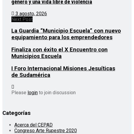
género y una vida libre de violencia
3 agosto, 2026
Next Post
La Guardia “Municipio Escuela” con nuevo
equipamiento para los emprendedores
Finaliza con éxito el X Encuentro con
Municipios Escuela
I Foro Internacional Misiones Jesuíticas
de Sudamérica
Please
login
to join discussion
Categorías
Acerca del CEPAD
Congreso Arte Rupestre 2020