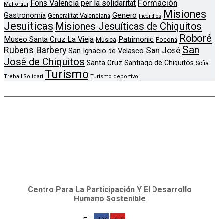
Formación
Fons Valencia per la solidaritat
Mallorqui
Misiones
Genero
Gastronomía
Generalitat Valenciana
Incendios
Jesuiticas
Misiones Jesuíticas de Chiquitos
Roboré
Museo Santa Cruz La Vieja
Patrimonio
Música
Pocona
San
Rubens Barbery
San José
San Ignacio de Velasco
José de Chiquitos
Santa Cruz
Santiago de Chiquitos
Sofia
Turismo
Treball Solidari
Turismo deportivo
Centro Para La Participación Y El Desarrollo
Humano Sostenible