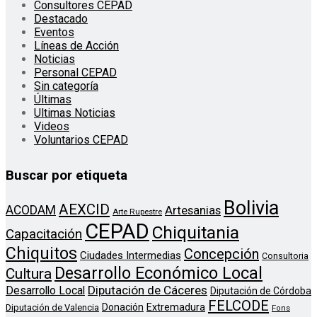
Consultores CEPAD
Destacado
Eventos
Líneas de Acción
Noticias
Personal CEPAD
Sin categoría
Últimas
Ultimas Noticias
Videos
Voluntarios CEPAD
Buscar por etiqueta
Bolivia
AEXCID
ACODAM
Artesanias
Arte Rupestre
CEPAD
Chiquitania
Capacitación
Chiquitos
Concepción
Ciudades Intermedias
Consultoria
Desarrollo Económico Local
Cultura
Diputación de Cáceres
Desarrollo Local
Diputación de Córdoba
FELCODE
Donación
Extremadura
Diputación de Valencia
Fons