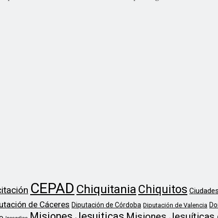
CEPAD
Chiquitania
Chiquitos
itación
Ciudades
utación de Cáceres
Diputación de Córdoba
Do
Diputación de Valencia
Misiones Jesuiticas
Misiones Jesuíticas 
o