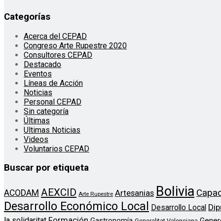
Categorías
Acerca del CEPAD
Congreso Arte Rupestre 2020
Consultores CEPAD
Destacado
Eventos
Líneas de Acción
Noticias
Personal CEPAD
Sin categoría
Últimas
Ultimas Noticias
Videos
Voluntarios CEPAD
Buscar por etiqueta
Bolivia
AEXCID
Capac
ACODAM
Artesanias
Arte Rupestre
Desarrollo Económico Local
Dip
Desarrollo Local
Formación
la solidaritat
Gener
Gastronomía
Generalitat Valenciana