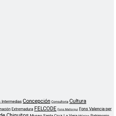
Concepción
Cultura
 Intermedias
Consultoria
FELCODE
Fons Valencia per
nación
Extremadura
Fons Mallorqui
de Chiquitos
Museo Santa Cruz La Vieja
Patrimonio
Música