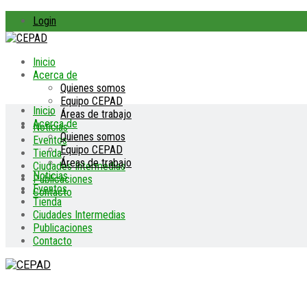
Login
Inicio
Acerca de
Quienes somos
Equipo CEPAD
Inicio
Áreas de trabajo
Acerca de
Noticias
Quienes somos
Eventos
Equipo CEPAD
Tienda
Áreas de trabajo
Ciudades Intermedias
Noticias
Publicaciones
Eventos
Contacto
Tienda
Ciudades Intermedias
Publicaciones
Contacto