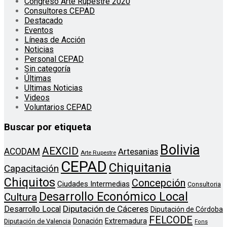
Congreso Arte Rupestre 2020
Consultores CEPAD
Destacado
Eventos
Líneas de Acción
Noticias
Personal CEPAD
Sin categoría
Últimas
Ultimas Noticias
Videos
Voluntarios CEPAD
Buscar por etiqueta
Bolivia
AEXCID
ACODAM
Artesanias
Arte Rupestre
CEPAD
Chiquitania
Capacitación
Chiquitos
Concepción
Ciudades Intermedias
Consultoria
Desarrollo Económico Local
Cultura
Diputación de Cáceres
Desarrollo Local
Diputación de Córdoba
FELCODE
Donación
Extremadura
Diputación de Valencia
Fons