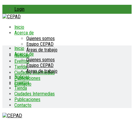
Login
Inicio
Acerca de
Quienes somos
Equipo CEPAD
Inicio
Áreas de trabajo
Acerca de
Noticias
Quienes somos
Eventos
Equipo CEPAD
Tienda
Áreas de trabajo
Ciudades Intermedias
Noticias
Publicaciones
Eventos
Contacto
Tienda
Ciudades Intermedias
Publicaciones
Contacto