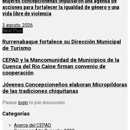
Mujeres concepcioneñas impulsaron una agenda de
acciones para fortalecer la igualdad de género y una
vida libre de violencia
3 agosto, 2026
Next Post
Rurrenabaque fortalece su Dirección Municipal
de Turismo
CEPAD y la Mancomunidad de Municipios de la
Cuenca del Rio Caine firman convenio de
cooperación
Jóvenes Concepcioneños elaboran Micropildoras
de las tradiciones chiquitanas
Please
login
to join discussion
Categorías
Acerca del CEPAD