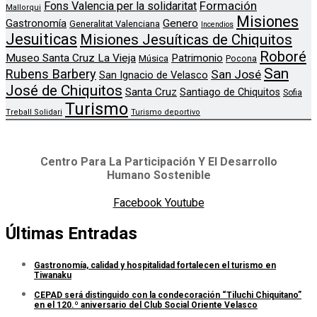
Formación
Fons Valencia per la solidaritat
Mallorqui
Misiones
Genero
Gastronomía
Generalitat Valenciana
Incendios
Jesuiticas
Misiones Jesuíticas de Chiquitos
Roboré
Museo Santa Cruz La Vieja
Patrimonio
Música
Pocona
San
Rubens Barbery
San José
San Ignacio de Velasco
José de Chiquitos
Santa Cruz
Santiago de Chiquitos
Sofia
Turismo
Treball Solidari
Turismo deportivo
Centro Para La Participación Y El Desarrollo
Humano Sostenible
Facebook
Youtube
Últimas Entradas
Gastronomía, calidad y hospitalidad fortalecen el turismo en
Tiwanaku
CEPAD será distinguido con la condecoración “Tiluchi Chiquitano”
en el 120.º aniversario del Club Social Oriente Velasco