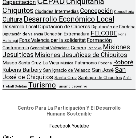
CEPAD
Chiquitania
Capacitación
Chiquitos
Concepción
Ciudades Intermedias
Consultoria
Desarrollo Económico Local
Cultura
Diputación de Cáceres
Desarrollo Local
Diputación de Córdoba
FELCODE
Donación
Extremadura
Diputación de Valencia
Fons
Formación
Fons Valencia per la solidaritat
Mallorqui
Misiones
Genero
Gastronomía
Generalitat Valenciana
Incendios
Jesuiticas
Misiones Jesuíticas de Chiquitos
Roboré
Museo Santa Cruz La Vieja
Patrimonio
Música
Pocona
San
Rubens Barbery
San José
San Ignacio de Velasco
José de Chiquitos
Santa Cruz
Santiago de Chiquitos
Sofia
Turismo
Treball Solidari
Turismo deportivo
Centro Para La Participación Y El Desarrollo
Humano Sostenible
Facebook
Youtube