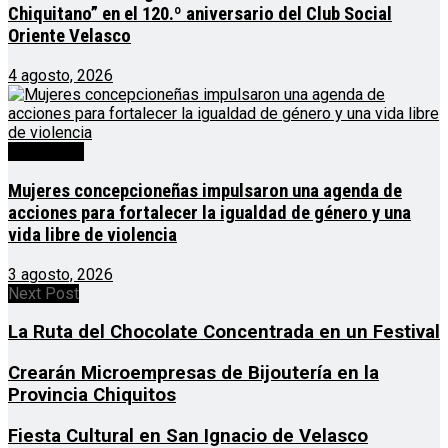
Chiquitano” en el 120.º aniversario del Club Social
Oriente Velasco
4 agosto, 2026
Destacado
Mujeres concepcioneñas impulsaron una agenda de
acciones para fortalecer la igualdad de género y una
vida libre de violencia
3 agosto, 2026
Next Post
La Ruta del Chocolate Concentrada en un Festival
Crearán Microempresas de Bijoutería en la
Provincia Chiquitos
Fiesta Cultural en San Ignacio de Velasco