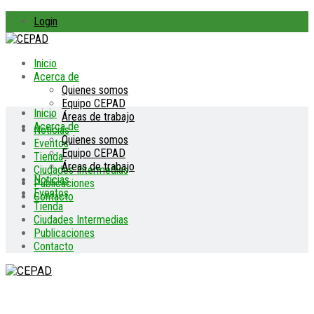
Login
Inicio
Acerca de
Quienes somos
Equipo CEPAD
Inicio
Áreas de trabajo
Acerca de
Noticias
Quienes somos
Eventos
Equipo CEPAD
Tienda
Áreas de trabajo
Ciudades Intermedias
Noticias
Publicaciones
Eventos
Contacto
Tienda
Ciudades Intermedias
Publicaciones
Contacto