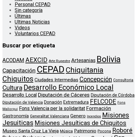
Personal CEPAD
Sin categoría
Últimas
Ultimas Noticias
Videos
Voluntarios CEPAD
Buscar por etiqueta
Bolivia
AEXCID
ACODAM
Artesanias
Arte Rupestre
CEPAD
Chiquitania
Capacitación
Chiquitos
Concepción
Ciudades Intermedias
Consultoria
Desarrollo Económico Local
Cultura
Diputación de Cáceres
Desarrollo Local
Diputación de Córdoba
FELCODE
Donación
Extremadura
Diputación de Valencia
Fons
Formación
Fons Valencia per la solidaritat
Mallorqui
Misiones
Genero
Gastronomía
Generalitat Valenciana
Incendios
Jesuiticas
Misiones Jesuíticas de Chiquitos
Roboré
Museo Santa Cruz La Vieja
Patrimonio
Música
Pocona