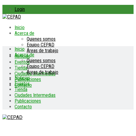
Login
Inicio
Acerca de
Quienes somos
Equipo CEPAD
Inicio
Áreas de trabajo
Acerca de
Noticias
Quienes somos
Eventos
Equipo CEPAD
Tienda
Áreas de trabajo
Ciudades Intermedias
Noticias
Publicaciones
Eventos
Contacto
Tienda
Ciudades Intermedias
Publicaciones
Contacto