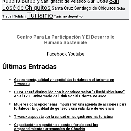
San
Rubens Barbery
San José
San Ignacio de Velasco
José de Chiquitos
Santa Cruz
Santiago de Chiquitos
Sofia
Turismo
Treball Solidari
Turismo deportivo
Centro Para La Participación Y El Desarrollo
Humano Sostenible
Facebook
Youtube
Últimas Entradas
Gastronomía, calidad y hospitalidad fortalecen el turismo en
Tiwanaku
CEPAD será distinguido con la condecoración “Tiluchi Chiquitano”
en el 120.º aniversario del Club Social Oriente Velasco
Mujeres concepcioneñas impulsaron una agenda de acciones para
fortalecer la igualdad de género y una vida libre de violencia
Tiwanaku apuesta por la calidad en su gastronomía turística
Capacitación en gestión de costos fortalecerá los
emprendimientos artesanales de Chochís