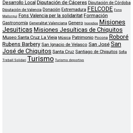
Diputación de Cáceres
Desarrollo Local
Diputación de Córdoba
FELCODE
Donación
Extremadura
Diputación de Valencia
Fons
Formación
Fons Valencia per la solidaritat
Mallorqui
Misiones
Genero
Gastronomía
Generalitat Valenciana
Incendios
Jesuiticas
Misiones Jesuíticas de Chiquitos
Roboré
Museo Santa Cruz La Vieja
Patrimonio
Música
Pocona
San
Rubens Barbery
San José
San Ignacio de Velasco
José de Chiquitos
Santa Cruz
Santiago de Chiquitos
Sofia
Turismo
Treball Solidari
Turismo deportivo