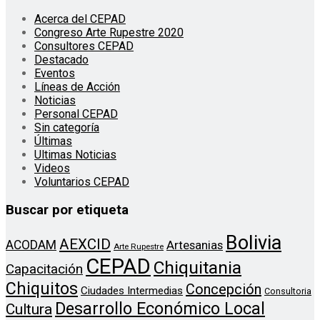
Acerca del CEPAD
Congreso Arte Rupestre 2020
Consultores CEPAD
Destacado
Eventos
Líneas de Acción
Noticias
Personal CEPAD
Sin categoría
Últimas
Ultimas Noticias
Videos
Voluntarios CEPAD
Buscar por etiqueta
Bolivia
AEXCID
ACODAM
Artesanias
Arte Rupestre
CEPAD
Chiquitania
Capacitación
Chiquitos
Concepción
Ciudades Intermedias
Consultoria
Desarrollo Económico Local
Cultura