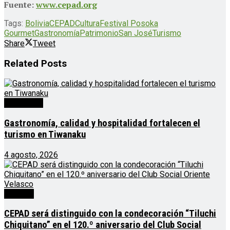
Fuente:
www.cepad.org
Tags:
Bolivia
CEPAD
Cultura
Festival Posoka
Gourmet
Gastronomía
Patrimonio
San José
Turismo
Share
Tweet
Related
Posts
Destacado
Gastronomía, calidad y hospitalidad fortalecen el
turismo en Tiwanaku
4 agosto, 2026
Noticias
CEPAD será distinguido con la condecoración “Tiluchi
Chiquitano” en el 120.º aniversario del Club Social