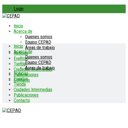
Login
Inicio
Acerca de
Quienes somos
Equipo CEPAD
Inicio
Áreas de trabajo
Acerca de
Noticias
Quienes somos
Eventos
Equipo CEPAD
Tienda
Áreas de trabajo
Ciudades Intermedias
Noticias
Publicaciones
Eventos
Contacto
Tienda
Ciudades Intermedias
Publicaciones
Contacto