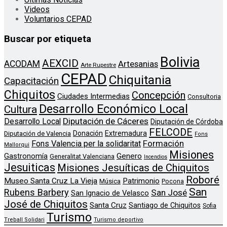
Videos
Voluntarios CEPAD
Buscar por etiqueta
Bolivia
AEXCID
ACODAM
Artesanias
Arte Rupestre
CEPAD
Chiquitania
Capacitación
Chiquitos
Concepción
Ciudades Intermedias
Consultoria
Desarrollo Económico Local
Cultura
Diputación de Cáceres
Desarrollo Local
Diputación de Córdoba
FELCODE
Donación
Extremadura
Diputación de Valencia
Fons
Formación
Fons Valencia per la solidaritat
Mallorqui
Misiones
Genero
Gastronomía
Generalitat Valenciana
Incendios
Jesuiticas
Misiones Jesuíticas de Chiquitos
Roboré
Museo Santa Cruz La Vieja
Patrimonio
Música
Pocona
San
Rubens Barbery
San José
San Ignacio de Velasco
José de Chiquitos
Santa Cruz
Santiago de Chiquitos
Sofia
Turismo
Treball Solidari
Turismo deportivo