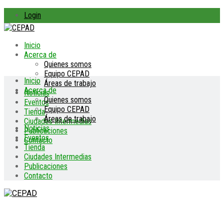
Login
Inicio
Acerca de
Quienes somos
Equipo CEPAD
Inicio
Áreas de trabajo
Acerca de
Noticias
Quienes somos
Eventos
Equipo CEPAD
Tienda
Áreas de trabajo
Ciudades Intermedias
Noticias
Publicaciones
Eventos
Contacto
Tienda
Ciudades Intermedias
Publicaciones
Contacto