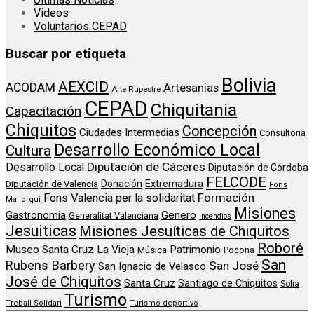
Videos
Voluntarios CEPAD
Buscar por etiqueta
Bolivia
AEXCID
ACODAM
Artesanias
Arte Rupestre
CEPAD
Chiquitania
Capacitación
Chiquitos
Concepción
Ciudades Intermedias
Consultoria
Desarrollo Económico Local
Cultura
Diputación de Cáceres
Desarrollo Local
Diputación de Córdoba
FELCODE
Donación
Extremadura
Diputación de Valencia
Fons
Formación
Fons Valencia per la solidaritat
Mallorqui
Misiones
Genero
Gastronomía
Generalitat Valenciana
Incendios
Jesuiticas
Misiones Jesuíticas de Chiquitos
Roboré
Museo Santa Cruz La Vieja
Patrimonio
Música
Pocona
San
Rubens Barbery
San José
San Ignacio de Velasco
José de Chiquitos
Santa Cruz
Santiago de Chiquitos
Sofia
Turismo
Treball Solidari
Turismo deportivo