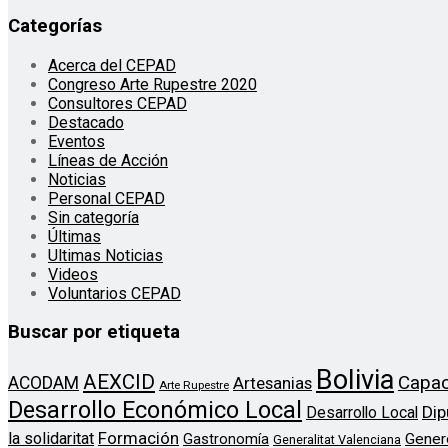
Categorías
Acerca del CEPAD
Congreso Arte Rupestre 2020
Consultores CEPAD
Destacado
Eventos
Líneas de Acción
Noticias
Personal CEPAD
Sin categoría
Últimas
Ultimas Noticias
Videos
Voluntarios CEPAD
Buscar por etiqueta
Bolivia
AEXCID
Capac
ACODAM
Artesanias
Arte Rupestre
Desarrollo Económico Local
Dip
Desarrollo Local
Formación
la solidaritat
Gener
Gastronomía
Generalitat Valenciana