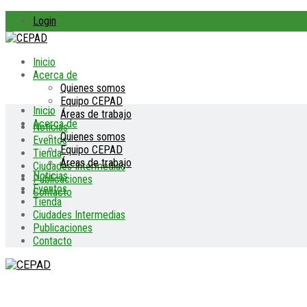
Login
Inicio
Acerca de
Quienes somos
Equipo CEPAD
Inicio
Áreas de trabajo
Acerca de
Noticias
Quienes somos
Eventos
Equipo CEPAD
Tienda
Áreas de trabajo
Ciudades Intermedias
Noticias
Publicaciones
Eventos
Contacto
Tienda
Ciudades Intermedias
Publicaciones
Contacto