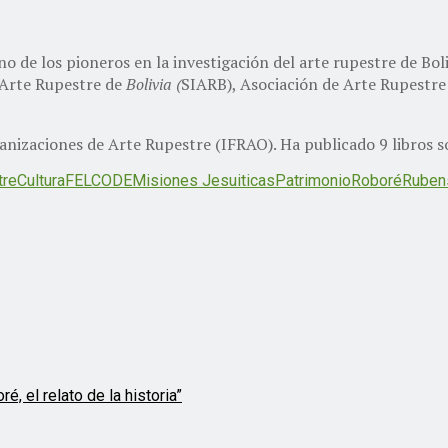
 de los pioneros en la investigación del arte rupestre de Boli
l Arte Rupestre de
Bolivia (
SIARB), Asociación de Arte Rupestre
nizaciones de Arte Rupestre (IFRAO). Ha publicado 9 libros s
tre
Cultura
FELCODE
Misiones Jesuiticas
Patrimonio
Roboré
Ruben