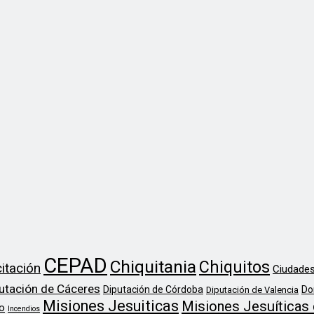
CEPAD
Chiquitania
Chiquitos
itación
Ciudades
utación de Cáceres
Diputación de Córdoba
Do
Diputación de Valencia
Misiones Jesuiticas
Misiones Jesuíticas 
o
Incendios