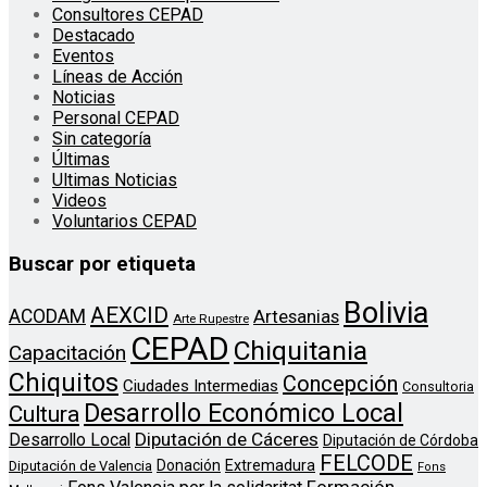
Consultores CEPAD
Destacado
Eventos
Líneas de Acción
Noticias
Personal CEPAD
Sin categoría
Últimas
Ultimas Noticias
Videos
Voluntarios CEPAD
Buscar por etiqueta
Bolivia
AEXCID
ACODAM
Artesanias
Arte Rupestre
CEPAD
Chiquitania
Capacitación
Chiquitos
Concepción
Ciudades Intermedias
Consultoria
Desarrollo Económico Local
Cultura
Diputación de Cáceres
Desarrollo Local
Diputación de Córdoba
FELCODE
Donación
Extremadura
Diputación de Valencia
Fons