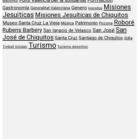
Formación
Fons Valencia per la solidaritat
Mallorqui
Misiones
Genero
Gastronomía
Generalitat Valenciana
Incendios
Jesuiticas
Misiones Jesuíticas de Chiquitos
Roboré
Museo Santa Cruz La Vieja
Patrimonio
Música
Pocona
San
Rubens Barbery
San José
San Ignacio de Velasco
José de Chiquitos
Santa Cruz
Santiago de Chiquitos
Sofia
Turismo
Treball Solidari
Turismo deportivo