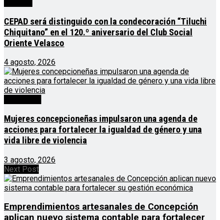
Noticias
CEPAD será distinguido con la condecoración “Tiluchi
Chiquitano” en el 120.º aniversario del Club Social
Oriente Velasco
4 agosto, 2026
Destacado
Mujeres concepcioneñas impulsaron una agenda de
acciones para fortalecer la igualdad de género y una
vida libre de violencia
3 agosto, 2026
Next Post
Emprendimientos artesanales de Concepción
aplican nuevo sistema contable para fortalecer