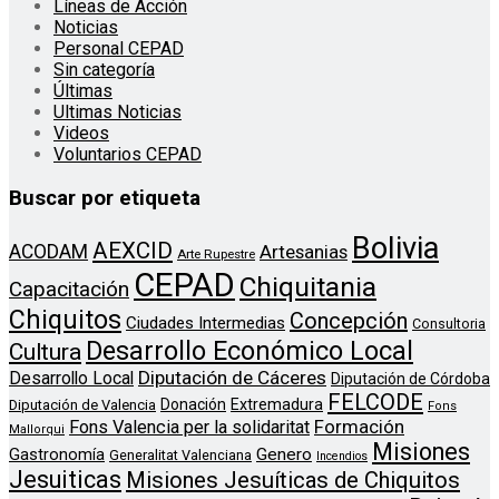
Líneas de Acción
Noticias
Personal CEPAD
Sin categoría
Últimas
Ultimas Noticias
Videos
Voluntarios CEPAD
Buscar por etiqueta
Bolivia
AEXCID
ACODAM
Artesanias
Arte Rupestre
CEPAD
Chiquitania
Capacitación
Chiquitos
Concepción
Ciudades Intermedias
Consultoria
Desarrollo Económico Local
Cultura
Diputación de Cáceres
Desarrollo Local
Diputación de Córdoba
FELCODE
Donación
Extremadura
Diputación de Valencia
Fons
Formación
Fons Valencia per la solidaritat
Mallorqui
Misiones
Genero
Gastronomía
Generalitat Valenciana
Incendios
Jesuiticas
Misiones Jesuíticas de Chiquitos