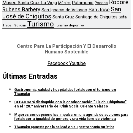
Roboré
Museo Santa Cruz La Vieja
Patrimonio
Música
Pocona
San
Rubens Barbery
San José
San Ignacio de Velasco
José de Chiquitos
Santa Cruz
Santiago de Chiquitos
Sofia
Turismo
Treball Solidari
Turismo deportivo
Centro Para La Participación Y El Desarrollo
Humano Sostenible
Facebook
Youtube
Últimas Entradas
Gastronomía, calidad y hospitalidad fortalecen el turismo en
Tiwanaku
CEPAD será distinguido con la condecoración “Tiluchi Chiquitano”
en el 120.º aniversario del Club Social Oriente Velasco
Mujeres concepcioneñas impulsaron una agenda de acciones para
fortalecer la igualdad de género y una vida libre de violencia
Tiwanaku apuesta por la calidad en su gastronomía turística