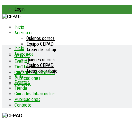
Login
Inicio
Acerca de
Quienes somos
Equipo CEPAD
Inicio
Áreas de trabajo
Acerca de
Noticias
Quienes somos
Eventos
Equipo CEPAD
Tienda
Áreas de trabajo
Ciudades Intermedias
Noticias
Publicaciones
Eventos
Contacto
Tienda
Ciudades Intermedias
Publicaciones
Contacto