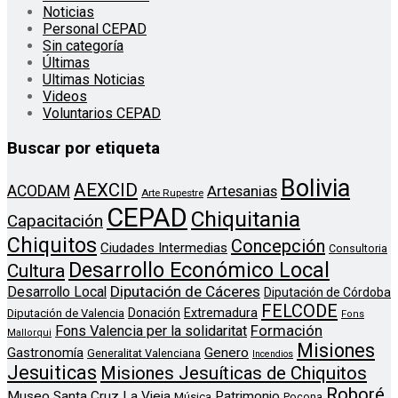
Noticias
Personal CEPAD
Sin categoría
Últimas
Ultimas Noticias
Videos
Voluntarios CEPAD
Buscar por etiqueta
Bolivia
AEXCID
ACODAM
Artesanias
Arte Rupestre
CEPAD
Chiquitania
Capacitación
Chiquitos
Concepción
Ciudades Intermedias
Consultoria
Desarrollo Económico Local
Cultura
Diputación de Cáceres
Desarrollo Local
Diputación de Córdoba
FELCODE
Donación
Extremadura
Diputación de Valencia
Fons
Formación
Fons Valencia per la solidaritat
Mallorqui
Misiones
Genero
Gastronomía
Generalitat Valenciana
Incendios
Jesuiticas
Misiones Jesuíticas de Chiquitos
Roboré
Museo Santa Cruz La Vieja
Patrimonio
Música
Pocona