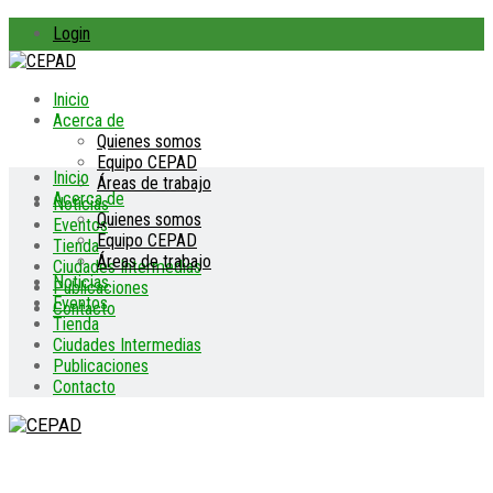
Login
Inicio
Acerca de
Quienes somos
Equipo CEPAD
Inicio
Áreas de trabajo
Acerca de
Noticias
Quienes somos
Eventos
Equipo CEPAD
Tienda
Áreas de trabajo
Ciudades Intermedias
Noticias
Publicaciones
Eventos
Contacto
Tienda
Ciudades Intermedias
Publicaciones
Contacto