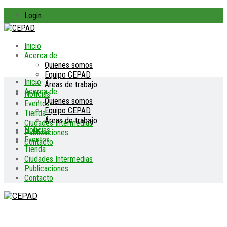
Login
Inicio
Acerca de
Quienes somos
Equipo CEPAD
Inicio
Áreas de trabajo
Acerca de
Noticias
Quienes somos
Eventos
Equipo CEPAD
Tienda
Áreas de trabajo
Ciudades Intermedias
Noticias
Publicaciones
Eventos
Contacto
Tienda
Ciudades Intermedias
Publicaciones
Contacto