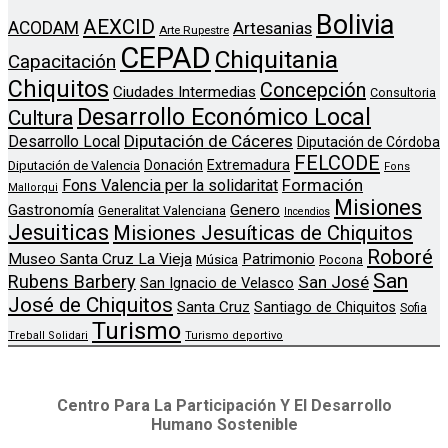
Bolivia
AEXCID
ACODAM
Artesanias
Arte Rupestre
CEPAD
Chiquitania
Capacitación
Chiquitos
Concepción
Ciudades Intermedias
Consultoria
Desarrollo Económico Local
Cultura
Diputación de Cáceres
Desarrollo Local
Diputación de Córdoba
FELCODE
Donación
Extremadura
Diputación de Valencia
Fons
Formación
Fons Valencia per la solidaritat
Mallorqui
Misiones
Genero
Gastronomía
Generalitat Valenciana
Incendios
Jesuiticas
Misiones Jesuíticas de Chiquitos
Roboré
Museo Santa Cruz La Vieja
Patrimonio
Música
Pocona
San
Rubens Barbery
San José
San Ignacio de Velasco
José de Chiquitos
Santa Cruz
Santiago de Chiquitos
Sofia
Turismo
Treball Solidari
Turismo deportivo
Centro Para La Participación Y El Desarrollo
Humano Sostenible