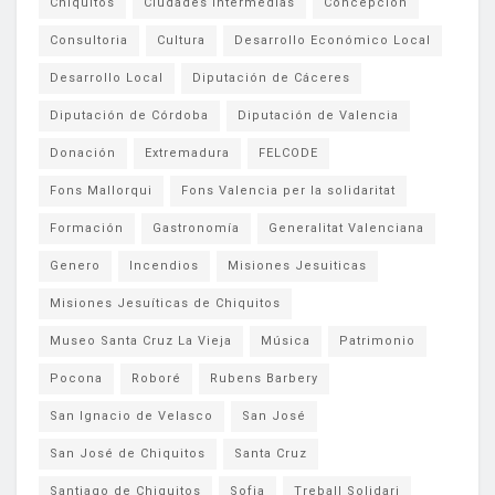
Chiquitos
Ciudades Intermedias
Concepción
Consultoria
Cultura
Desarrollo Económico Local
Desarrollo Local
Diputación de Cáceres
Diputación de Córdoba
Diputación de Valencia
Donación
Extremadura
FELCODE
Fons Mallorqui
Fons Valencia per la solidaritat
Formación
Gastronomía
Generalitat Valenciana
Genero
Incendios
Misiones Jesuiticas
Misiones Jesuíticas de Chiquitos
Museo Santa Cruz La Vieja
Música
Patrimonio
Pocona
Roboré
Rubens Barbery
San Ignacio de Velasco
San José
San José de Chiquitos
Santa Cruz
Santiago de Chiquitos
Sofia
Treball Solidari