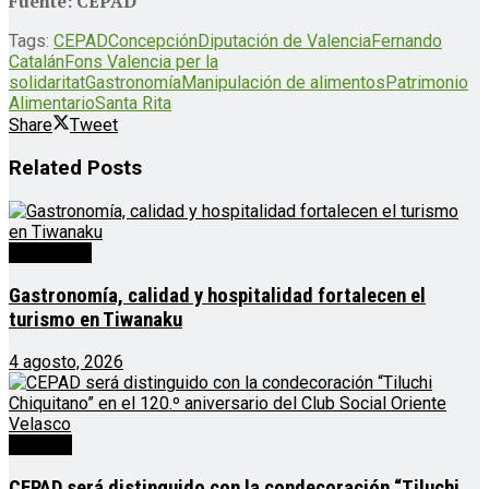
Fuente: CEPAD
Tags:
CEPAD
Concepción
Diputación de Valencia
Fernando
Catalán
Fons Valencia per la
solidaritat
Gastronomía
Manipulación de alimentos
Patrimonio
Alimentario
Santa Rita
Share
Tweet
Related
Posts
Destacado
Gastronomía, calidad y hospitalidad fortalecen el
turismo en Tiwanaku
4 agosto, 2026
Noticias
CEPAD será distinguido con la condecoración “Tiluchi