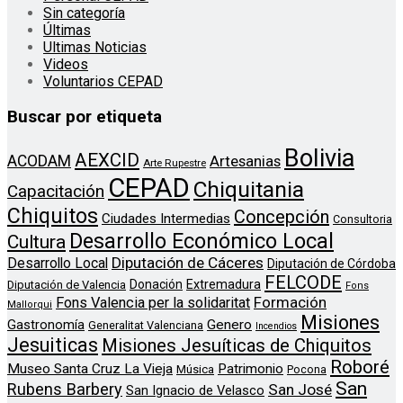
Sin categoría
Últimas
Ultimas Noticias
Videos
Voluntarios CEPAD
Buscar por etiqueta
Bolivia
AEXCID
ACODAM
Artesanias
Arte Rupestre
CEPAD
Chiquitania
Capacitación
Chiquitos
Concepción
Ciudades Intermedias
Consultoria
Desarrollo Económico Local
Cultura
Diputación de Cáceres
Desarrollo Local
Diputación de Córdoba
FELCODE
Donación
Extremadura
Diputación de Valencia
Fons
Formación
Fons Valencia per la solidaritat
Mallorqui
Misiones
Genero
Gastronomía
Generalitat Valenciana
Incendios
Jesuiticas
Misiones Jesuíticas de Chiquitos
Roboré
Museo Santa Cruz La Vieja
Patrimonio
Música
Pocona
San
Rubens Barbery
San José
San Ignacio de Velasco