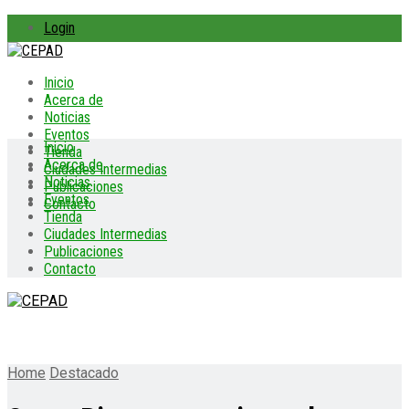
Login
Inicio
Acerca de
Noticias
Eventos
Inicio
Tienda
Acerca de
Ciudades Intermedias
Noticias
Publicaciones
Eventos
Contacto
Tienda
Ciudades Intermedias
Publicaciones
Contacto
Home
Destacado