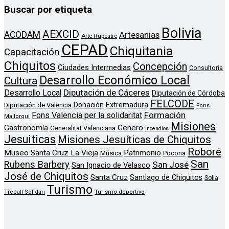
Buscar por etiqueta
Bolivia
AEXCID
ACODAM
Artesanias
Arte Rupestre
CEPAD
Chiquitania
Capacitación
Chiquitos
Concepción
Ciudades Intermedias
Consultoria
Desarrollo Económico Local
Cultura
Diputación de Cáceres
Desarrollo Local
Diputación de Córdoba
FELCODE
Donación
Extremadura
Diputación de Valencia
Fons
Formación
Fons Valencia per la solidaritat
Mallorqui
Misiones
Genero
Gastronomía
Generalitat Valenciana
Incendios
Jesuiticas
Misiones Jesuíticas de Chiquitos
Roboré
Museo Santa Cruz La Vieja
Patrimonio
Música
Pocona
San
Rubens Barbery
San José
San Ignacio de Velasco
José de Chiquitos
Santa Cruz
Santiago de Chiquitos
Sofia
Turismo
Treball Solidari
Turismo deportivo