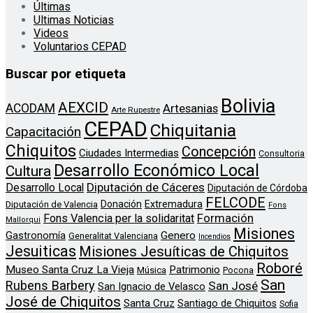
Últimas
Ultimas Noticias
Videos
Voluntarios CEPAD
Buscar por etiqueta
Bolivia
AEXCID
ACODAM
Artesanias
Arte Rupestre
CEPAD
Chiquitania
Capacitación
Chiquitos
Concepción
Ciudades Intermedias
Consultoria
Desarrollo Económico Local
Cultura
Diputación de Cáceres
Desarrollo Local
Diputación de Córdoba
FELCODE
Donación
Extremadura
Diputación de Valencia
Fons
Formación
Fons Valencia per la solidaritat
Mallorqui
Misiones
Genero
Gastronomía
Generalitat Valenciana
Incendios
Jesuiticas
Misiones Jesuíticas de Chiquitos
Roboré
Museo Santa Cruz La Vieja
Patrimonio
Música
Pocona
San
Rubens Barbery
San José
San Ignacio de Velasco
José de Chiquitos
Santa Cruz
Santiago de Chiquitos
Sofia