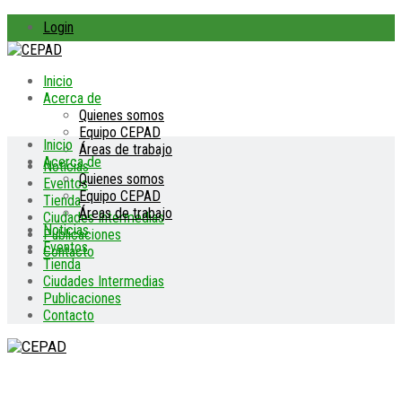
Login
Inicio
Acerca de
Quienes somos
Equipo CEPAD
Inicio
Áreas de trabajo
Acerca de
Noticias
Quienes somos
Eventos
Equipo CEPAD
Tienda
Áreas de trabajo
Ciudades Intermedias
Noticias
Publicaciones
Eventos
Contacto
Tienda
Ciudades Intermedias
Publicaciones
Contacto