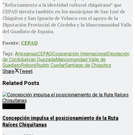
“Reforzamiento a la identidad cultural chiquitana” que
CEPAD ejecuta también en los municipios de San José de
Chiquitos y San Ignacio de Velasco con el apoyo de la
Diputación Provincial de Córdoba y la Mancomunidad Valle
del Guadiato de España.
Fuente:
CEPAD
Tags:
Artesanias
CEPAD
Cooperación Internacional
Diputación
de Córdoba
Ivan Quezada
Mancomunidad Valle de
Guadiato
Roboré
Ruddy Cuellar
Santiago de Chiquitos
Share
Tweet
Related
Posts
Destacado
Concepción impulsa el posicionamiento de la Ruta
Raíces Chiquitanas