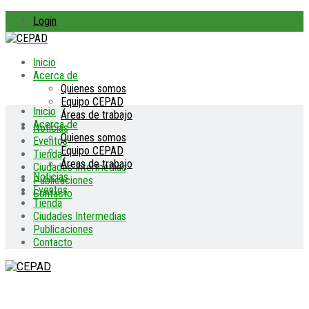
Login
Inicio
Acerca de
Quienes somos
Equipo CEPAD
Inicio
Áreas de trabajo
Acerca de
Noticias
Quienes somos
Eventos
Equipo CEPAD
Tienda
Áreas de trabajo
Ciudades Intermedias
Noticias
Publicaciones
Eventos
Contacto
Tienda
Ciudades Intermedias
Publicaciones
Contacto