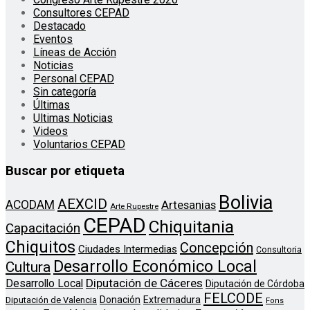
Consultores CEPAD
Destacado
Eventos
Líneas de Acción
Noticias
Personal CEPAD
Sin categoría
Últimas
Ultimas Noticias
Videos
Voluntarios CEPAD
Buscar por etiqueta
Bolivia
AEXCID
ACODAM
Artesanias
Arte Rupestre
CEPAD
Chiquitania
Capacitación
Chiquitos
Concepción
Ciudades Intermedias
Consultoria
Desarrollo Económico Local
Cultura
Diputación de Cáceres
Desarrollo Local
Diputación de Córdoba
FELCODE
Donación
Extremadura
Diputación de Valencia
Fons