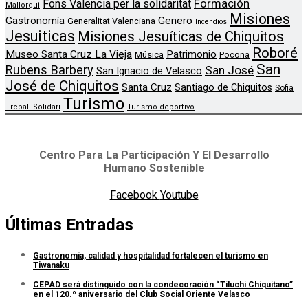
Formación
Fons Valencia per la solidaritat
Mallorqui
Misiones
Genero
Gastronomía
Generalitat Valenciana
Incendios
Jesuiticas
Misiones Jesuíticas de Chiquitos
Roboré
Museo Santa Cruz La Vieja
Patrimonio
Música
Pocona
San
Rubens Barbery
San José
San Ignacio de Velasco
José de Chiquitos
Santa Cruz
Santiago de Chiquitos
Sofia
Turismo
Treball Solidari
Turismo deportivo
Centro Para La Participación Y El Desarrollo
Humano Sostenible
Facebook
Youtube
Últimas Entradas
Gastronomía, calidad y hospitalidad fortalecen el turismo en
Tiwanaku
CEPAD será distinguido con la condecoración “Tiluchi Chiquitano”
en el 120.º aniversario del Club Social Oriente Velasco