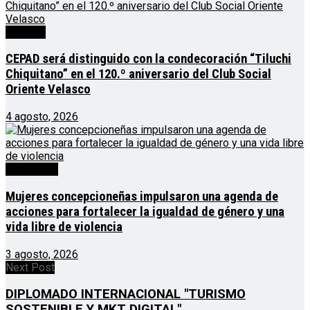
Noticias
CEPAD será distinguido con la condecoración “Tiluchi
Chiquitano” en el 120.º aniversario del Club Social
Oriente Velasco
4 agosto, 2026
Destacado
Mujeres concepcioneñas impulsaron una agenda de
acciones para fortalecer la igualdad de género y una
vida libre de violencia
3 agosto, 2026
Next Post
DIPLOMADO INTERNACIONAL "TURISMO
SOSTENIBLE Y MKT DIGITAL"