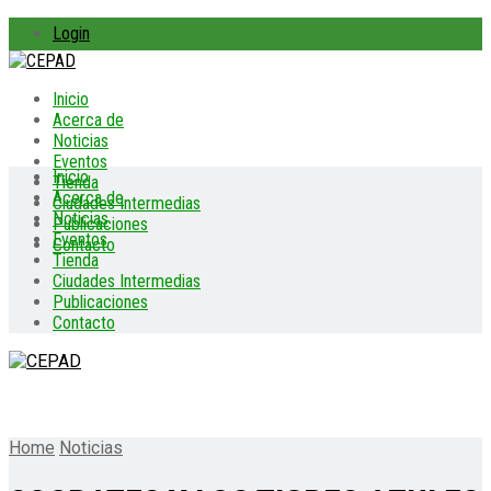
Login
Inicio
Acerca de
Noticias
Eventos
Inicio
Tienda
Acerca de
Ciudades Intermedias
Noticias
Publicaciones
Eventos
Contacto
Tienda
Ciudades Intermedias
Publicaciones
Contacto
Home
Noticias