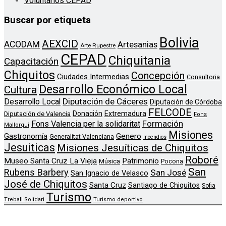
Voluntarios CEPAD
Buscar por etiqueta
Bolivia
AEXCID
ACODAM
Artesanias
Arte Rupestre
CEPAD
Chiquitania
Capacitación
Chiquitos
Concepción
Ciudades Intermedias
Consultoria
Desarrollo Económico Local
Cultura
Diputación de Cáceres
Desarrollo Local
Diputación de Córdoba
FELCODE
Donación
Extremadura
Diputación de Valencia
Fons
Formación
Fons Valencia per la solidaritat
Mallorqui
Misiones
Genero
Gastronomía
Generalitat Valenciana
Incendios
Jesuiticas
Misiones Jesuíticas de Chiquitos
Roboré
Museo Santa Cruz La Vieja
Patrimonio
Música
Pocona
San
Rubens Barbery
San José
San Ignacio de Velasco
José de Chiquitos
Santa Cruz
Santiago de Chiquitos
Sofia
Turismo
Treball Solidari
Turismo deportivo