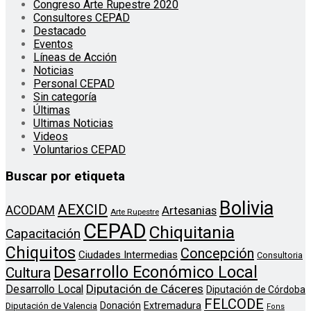
Congreso Arte Rupestre 2020
Consultores CEPAD
Destacado
Eventos
Líneas de Acción
Noticias
Personal CEPAD
Sin categoría
Últimas
Ultimas Noticias
Videos
Voluntarios CEPAD
Buscar por etiqueta
Bolivia
AEXCID
ACODAM
Artesanias
Arte Rupestre
CEPAD
Chiquitania
Capacitación
Chiquitos
Concepción
Ciudades Intermedias
Consultoria
Desarrollo Económico Local
Cultura
Diputación de Cáceres
Desarrollo Local
Diputación de Córdoba
FELCODE
Donación
Extremadura
Diputación de Valencia
Fons