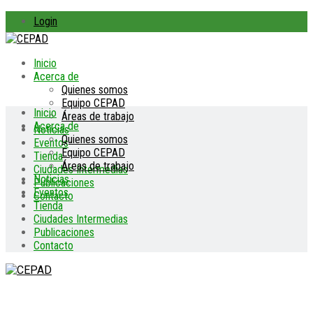
Login
Inicio
Acerca de
Quienes somos
Equipo CEPAD
Inicio
Áreas de trabajo
Acerca de
Noticias
Quienes somos
Eventos
Equipo CEPAD
Tienda
Áreas de trabajo
Ciudades Intermedias
Noticias
Publicaciones
Eventos
Contacto
Tienda
Ciudades Intermedias
Publicaciones
Contacto