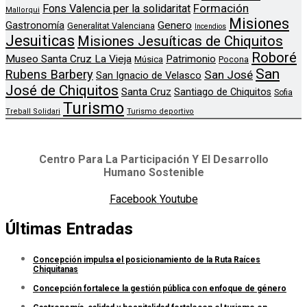
Formación
Fons Valencia per la solidaritat
Mallorqui
Misiones
Genero
Gastronomía
Generalitat Valenciana
Incendios
Jesuiticas
Misiones Jesuíticas de Chiquitos
Roboré
Museo Santa Cruz La Vieja
Patrimonio
Música
Pocona
San
Rubens Barbery
San José
San Ignacio de Velasco
José de Chiquitos
Santa Cruz
Santiago de Chiquitos
Sofia
Turismo
Treball Solidari
Turismo deportivo
Centro Para La Participación Y El Desarrollo
Humano Sostenible
Facebook
Youtube
Últimas Entradas
Concepción impulsa el posicionamiento de la Ruta Raíces
Chiquitanas
Concepción fortalece la gestión pública con enfoque de género