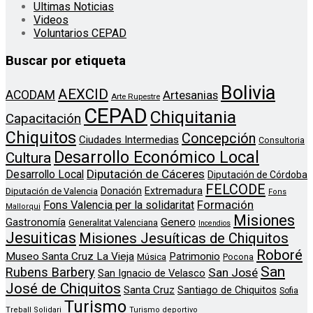
Ultimas Noticias
Videos
Voluntarios CEPAD
Buscar por etiqueta
Bolivia
AEXCID
ACODAM
Artesanias
Arte Rupestre
CEPAD
Chiquitania
Capacitación
Chiquitos
Concepción
Ciudades Intermedias
Consultoria
Desarrollo Económico Local
Cultura
Diputación de Cáceres
Desarrollo Local
Diputación de Córdoba
FELCODE
Donación
Extremadura
Diputación de Valencia
Fons
Formación
Fons Valencia per la solidaritat
Mallorqui
Misiones
Genero
Gastronomía
Generalitat Valenciana
Incendios
Jesuiticas
Misiones Jesuíticas de Chiquitos
Roboré
Museo Santa Cruz La Vieja
Patrimonio
Música
Pocona
San
Rubens Barbery
San José
San Ignacio de Velasco
José de Chiquitos
Santa Cruz
Santiago de Chiquitos
Sofia
Turismo
Treball Solidari
Turismo deportivo