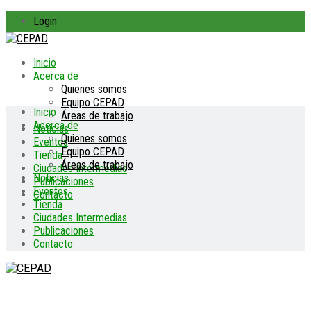
Login
Inicio
Acerca de
Quienes somos
Equipo CEPAD
Inicio
Áreas de trabajo
Acerca de
Noticias
Quienes somos
Eventos
Equipo CEPAD
Tienda
Áreas de trabajo
Ciudades Intermedias
Noticias
Publicaciones
Eventos
Contacto
Tienda
Ciudades Intermedias
Publicaciones
Contacto