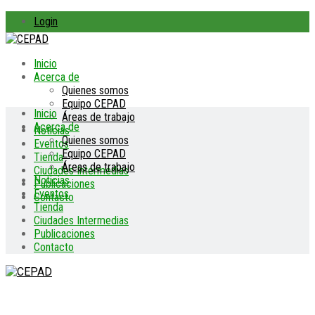
Login
Inicio
Acerca de
Quienes somos
Equipo CEPAD
Inicio
Áreas de trabajo
Acerca de
Noticias
Quienes somos
Eventos
Equipo CEPAD
Tienda
Áreas de trabajo
Ciudades Intermedias
Noticias
Publicaciones
Eventos
Contacto
Tienda
Ciudades Intermedias
Publicaciones
Contacto