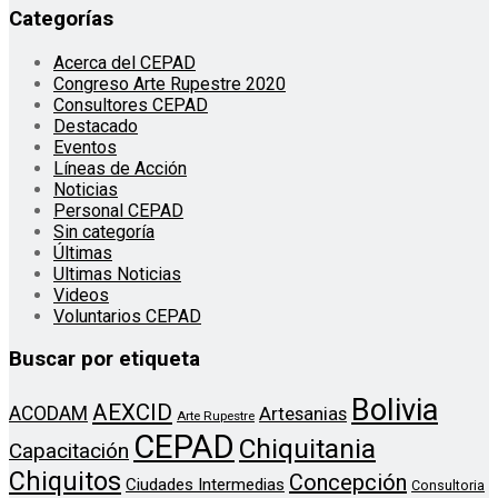
Categorías
Acerca del CEPAD
Congreso Arte Rupestre 2020
Consultores CEPAD
Destacado
Eventos
Líneas de Acción
Noticias
Personal CEPAD
Sin categoría
Últimas
Ultimas Noticias
Videos
Voluntarios CEPAD
Buscar por etiqueta
Bolivia
AEXCID
ACODAM
Artesanias
Arte Rupestre
CEPAD
Chiquitania
Capacitación
Chiquitos
Concepción
Ciudades Intermedias
Consultoria