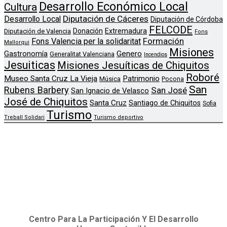
Desarrollo Económico Local
Cultura
Diputación de Cáceres
Desarrollo Local
Diputación de Córdoba
FELCODE
Donación
Extremadura
Diputación de Valencia
Fons
Formación
Fons Valencia per la solidaritat
Mallorqui
Misiones
Genero
Gastronomía
Generalitat Valenciana
Incendios
Jesuiticas
Misiones Jesuíticas de Chiquitos
Roboré
Museo Santa Cruz La Vieja
Patrimonio
Música
Pocona
San
Rubens Barbery
San José
San Ignacio de Velasco
José de Chiquitos
Santa Cruz
Santiago de Chiquitos
Sofia
Turismo
Treball Solidari
Turismo deportivo
Centro Para La Participación Y El Desarrollo