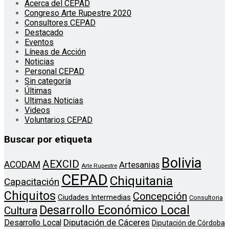
Acerca del CEPAD
Congreso Arte Rupestre 2020
Consultores CEPAD
Destacado
Eventos
Líneas de Acción
Noticias
Personal CEPAD
Sin categoría
Últimas
Ultimas Noticias
Videos
Voluntarios CEPAD
Buscar por etiqueta
Bolivia
AEXCID
ACODAM
Artesanias
Arte Rupestre
CEPAD
Chiquitania
Capacitación
Chiquitos
Concepción
Ciudades Intermedias
Consultoria
Desarrollo Económico Local
Cultura
Diputación de Cáceres
Desarrollo Local
Diputación de Córdoba