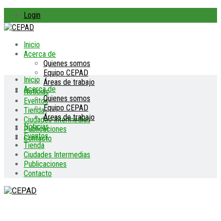
Login
Inicio
Acerca de
Quienes somos
Equipo CEPAD
Inicio
Áreas de trabajo
Acerca de
Noticias
Quienes somos
Eventos
Equipo CEPAD
Tienda
Áreas de trabajo
Ciudades Intermedias
Noticias
Publicaciones
Eventos
Contacto
Tienda
Ciudades Intermedias
Publicaciones
Contacto