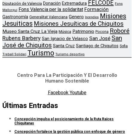
FELCODE
Donación
Extremadura
Diputación de Valencia
Fons
Formación
Fons Valencia per la solidaritat
Mallorqui
Misiones
Genero
Gastronomía
Generalitat Valenciana
Incendios
Jesuiticas
Misiones Jesuíticas de Chiquitos
Roboré
Museo Santa Cruz La Vieja
Patrimonio
Música
Pocona
San
Rubens Barbery
San José
San Ignacio de Velasco
José de Chiquitos
Santa Cruz
Santiago de Chiquitos
Sofia
Turismo
Treball Solidari
Turismo deportivo
Centro Para La Participación Y El Desarrollo
Humano Sostenible
Facebook
Youtube
Últimas Entradas
Concepción impulsa el posicionamiento de la Ruta Raíces
Chiquitanas
Concepción fortalece la gestión pública con enfoque de género