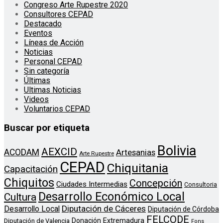
Congreso Arte Rupestre 2020
Consultores CEPAD
Destacado
Eventos
Líneas de Acción
Noticias
Personal CEPAD
Sin categoría
Últimas
Ultimas Noticias
Videos
Voluntarios CEPAD
Buscar por etiqueta
Bolivia
AEXCID
ACODAM
Artesanias
Arte Rupestre
CEPAD
Chiquitania
Capacitación
Chiquitos
Concepción
Ciudades Intermedias
Consultoria
Desarrollo Económico Local
Cultura
Diputación de Cáceres
Desarrollo Local
Diputación de Córdoba
FELCODE
Donación
Extremadura
Diputación de Valencia
Fons