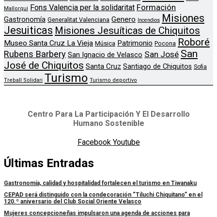
Formación
Fons Valencia per la solidaritat
Mallorqui
Misiones
Genero
Gastronomía
Generalitat Valenciana
Incendios
Jesuiticas
Misiones Jesuíticas de Chiquitos
Roboré
Museo Santa Cruz La Vieja
Patrimonio
Música
Pocona
San
Rubens Barbery
San José
San Ignacio de Velasco
José de Chiquitos
Santa Cruz
Santiago de Chiquitos
Sofia
Turismo
Treball Solidari
Turismo deportivo
Centro Para La Participación Y El Desarrollo
Humano Sostenible
Facebook
Youtube
Últimas Entradas
Gastronomía, calidad y hospitalidad fortalecen el turismo en Tiwanaku
CEPAD será distinguido con la condecoración “Tiluchi Chiquitano” en el
120.º aniversario del Club Social Oriente Velasco
Mujeres concepcioneñas impulsaron una agenda de acciones para