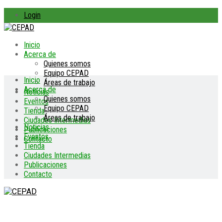
Login
Inicio
Acerca de
Quienes somos
Equipo CEPAD
Inicio
Áreas de trabajo
Acerca de
Noticias
Quienes somos
Eventos
Equipo CEPAD
Tienda
Áreas de trabajo
Ciudades Intermedias
Noticias
Publicaciones
Eventos
Contacto
Tienda
Ciudades Intermedias
Publicaciones
Contacto