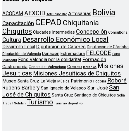
Bolivia
AEXCID
ACODAM
Artesanias
Arte Rupestre
CEPAD
Chiquitania
Capacitación
Chiquitos
Concepción
Ciudades Intermedias
Consultoria
Desarrollo Económico Local
Cultura
Diputación de Cáceres
Desarrollo Local
Diputación de Córdoba
FELCODE
Donación
Extremadura
Diputación de Valencia
Fons
Formación
Fons Valencia per la solidaritat
Mallorqui
Misiones
Genero
Gastronomía
Generalitat Valenciana
Incendios
Jesuiticas
Misiones Jesuíticas de Chiquitos
Roboré
Museo Santa Cruz La Vieja
Patrimonio
Música
Pocona
San
Rubens Barbery
San José
San Ignacio de Velasco
José de Chiquitos
Santa Cruz
Santiago de Chiquitos
Sofia
Turismo
Treball Solidari
Turismo deportivo