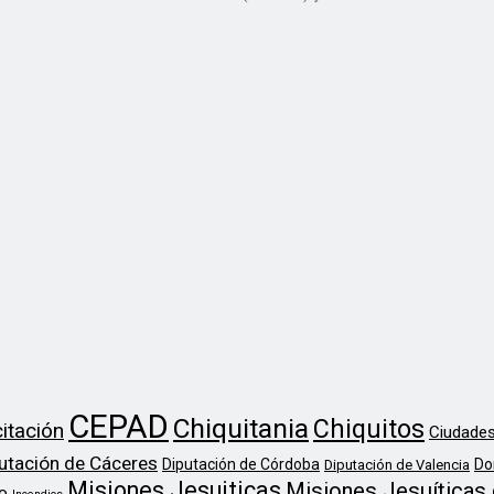
CEPAD
Chiquitania
Chiquitos
itación
Ciudades
utación de Cáceres
Diputación de Córdoba
Do
Diputación de Valencia
Misiones Jesuiticas
Misiones Jesuíticas 
o