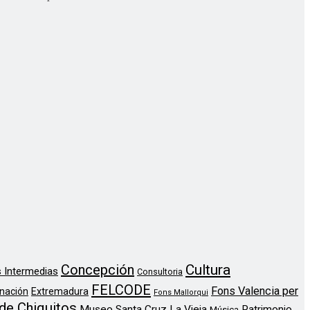
Concepción
Cultura
 Intermedias
Consultoria
FELCODE
Fons Valencia per
nación
Extremadura
Fons Mallorqui
de Chiquitos
Museo Santa Cruz La Vieja
Patrimonio
Música