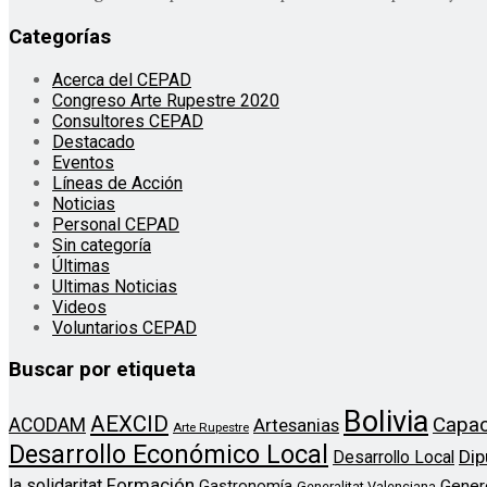
Categorías
Acerca del CEPAD
Congreso Arte Rupestre 2020
Consultores CEPAD
Destacado
Eventos
Líneas de Acción
Noticias
Personal CEPAD
Sin categoría
Últimas
Ultimas Noticias
Videos
Voluntarios CEPAD
Buscar por etiqueta
Bolivia
AEXCID
Capac
ACODAM
Artesanias
Arte Rupestre
Desarrollo Económico Local
Dip
Desarrollo Local
Formación
la solidaritat
Gener
Gastronomía
Generalitat Valenciana