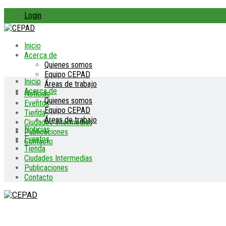
Login
Inicio
Acerca de
Quienes somos
Equipo CEPAD
Inicio
Áreas de trabajo
Acerca de
Noticias
Quienes somos
Eventos
Equipo CEPAD
Tienda
Áreas de trabajo
Ciudades Intermedias
Noticias
Publicaciones
Eventos
Contacto
Tienda
Ciudades Intermedias
Publicaciones
Contacto