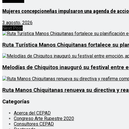
Destacado
Mujeres concepcioneñas impulsaron una agenda de acciones
3 agosto, 2026
Next Post
Ruta Turística Manos Chiquitanas fortalece su plan
Melodías de Chiquitos inauguró su festival entre 
Ruta Manos Chiquitanas renueva su directiva y re
Categorías
Acerca del CEPAD
Congreso Arte Rupestre 2020
Consultores CEPAD