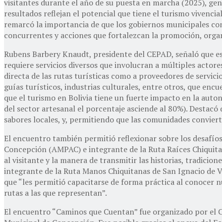
visitantes durante el año de su puesta en marcha (2025), g
resultados reflejan el potencial que tiene el turismo vivenci
remarcó la importancia de que los gobiernos municipales cont
concurrentes y acciones que fortalezcan la promoción, organiz
Rubens Barbery Knaudt, presidente del CEPAD, señaló que est
requiere servicios diversos que involucran a múltiples actor
directa de las rutas turísticas como a proveedores de servi
guías turísticos, industrias culturales, entre otros, que en
que el turismo en Bolivia tiene un fuerte impacto en la aut
del sector artesanal el porcentaje asciende al 80%). Destacó 
sabores locales, y, permitiendo que las comunidades conviert
El encuentro también permitió reflexionar sobre los desafío
Concepción (AMPAC) e integrante de la Ruta Raíces Chiquitana
al visitante y la manera de transmitir las historias, tradicio
integrante de la Ruta Manos Chiquitanas de San Ignacio de V
que “les permitió capacitarse de forma práctica al conocer 
rutas a las que representan”.
El encuentro “Caminos que Cuentan” fue organizado por el 