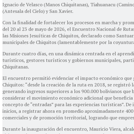
Ignacio de Velasco (Manos Chiquitanas), Tiahuanacu (Caminos 
(Antesala del Cielo) y San Xavier.
Con la finalidad de fortalecer los procesos en marcha y pro
del 20 al 23 de mayo de 2026, el Encuentro Nacional de Rut
las Misiones Jesuíticas de Chiquitos, declarado como Santuar
municipales de Chiquitos (lamentablemente por la coyuntura
Durante cuatro días, en una dinámica centrada en el aprendiz
turísticos, gestores turísticos y gobiernos municipales, part
Chiquitanas.
El encuentro permitió evidenciar el impacto económico que g
Chiquitos: “desde la creación de la ruta en 2018, se registró
generando ingresos superiores a los 900.000 bolivianos que b
considerar el movimiento económico adicional que beneficia a
concepto de “entradas” para las experiencias turísticas”. De 
inicios, a registrar ahora en promedio aproximadamente 400 
comerciales y de promoción territorial, logrando que empresa
Durante la inauguración del encuentro, Mauricio Viera, alcal