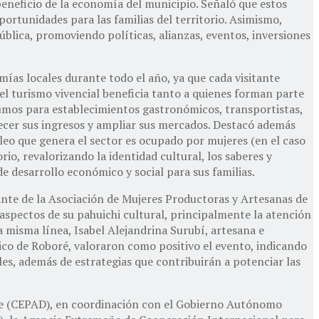
eneficio de la economía del municipio. Señaló que estos
portunidades para las familias del territorio. Asimismo,
blica, promoviendo políticas, alianzas, eventos, inversiones
ías locales durante todo el año, ya que cada visitante
el turismo vivencial beneficia tanto a quienes forman parte
sumos para establecimientos gastronómicos, transportistas,
alecer sus ingresos y ampliar sus mercados. Destacó además
eo que genera el sector es ocupado por mujeres (en el caso
io, revalorizando la identidad cultural, los saberes y
e desarrollo económico y social para sus familias.
ante de la Asociación de Mujeres Productoras y Artesanas de
aspectos de su pahuichi cultural, principalmente la atención
la misma línea, Isabel Alejandrina Surubí, artesana e
ico de Roboré, valoraron como positivo el evento, indicando
es, además de estrategias que contribuirán a potenciar las
ble (CEPAD), en coordinación con el Gobierno Autónomo