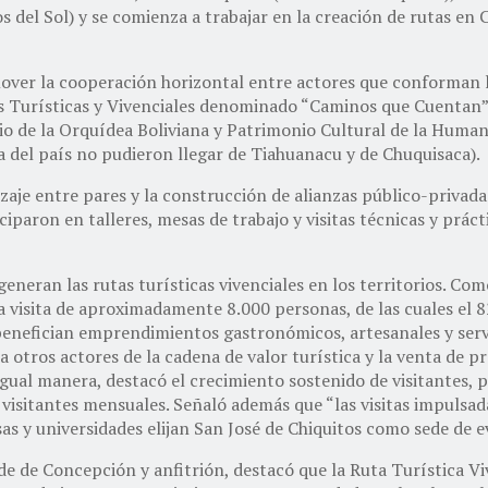
del Sol) y se comienza a trabajar en la creación de rutas en 
mover la cooperación horizontal entre actores que conforman 
as Turísticas y Vivenciales denominado “Caminos que Cuentan”
io de la Orquídea Boliviana y Patrimonio Cultural de la Humani
 del país no pudieron llegar de Tiahuanacu y de Chuquisaca).
aje entre pares y la construcción de alianzas público-privada
iciparon en talleres, mesas de trabajo y visitas técnicas y prá
eneran las rutas turísticas vivenciales en los territorios. Co
 la visita de aproximadamente 8.000 personas, de las cuales el 
enefician emprendimientos gastronómicos, artesanales y servic
 otros actores de la cadena de valor turística y la venta de pr
igual manera, destacó el crecimiento sostenido de visitantes, 
visitantes mensuales. Señaló además que “las visitas impulsad
s y universidades elijan San José de Chiquitos como sede de e
de de Concepción y anfitrión, destacó que la Ruta Turística Vi