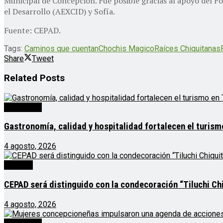
Municipal de Concepción. Fue posible gracias al apoyo del 
el Desarrollo (AEXCID) y Sofía.
Fuente: CEPAD.
Tags:
Caminos que cuentan
Chochis Magico
Raíces Chiquitanas
Share
Tweet
Related
Posts
Destacado
Gastronomía, calidad y hospitalidad fortalecen el turis
4 agosto, 2026
Noticias
CEPAD será distinguido con la condecoración “Tiluchi Chi
4 agosto, 2026