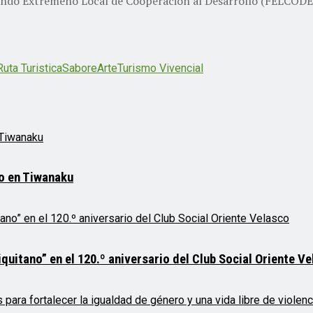
Fondo Extremeño Local de Cooperación al Desarrollo (FELCODE
Ruta Turistica
SaboreArte
Turismo Vivencial
mo en Tiwanaku
quitano” en el 120.º aniversario del Club Social Oriente V