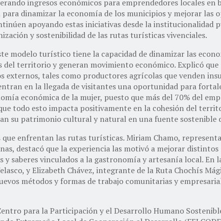
enerando ingresos económicos para emprendedores locales en b
al para dinamizar la economía de los municipios y mejorar las o
inúen apoyando estas iniciativas desde la institucionalidad pú
ación y sostenibilidad de las rutas turísticas vivenciales.
e modelo turístico tiene la capacidad de dinamizar las econom
es del territorio y generan movimiento económico. Explicó que 
cios externos, tales como productores agrícolas que venden in
cuentran en la llegada de visitantes una oportunidad para fort
onomía económica de la mujer, puesto que más del 70% del empl
que todo esto impacta positivamente en la cohesión del territor
an su patrimonio cultural y natural en una fuente sostenible d
s que enfrentan las rutas turísticas. Miriam Chamo, represent
s, destacó que la experiencia las motivó a mejorar distintos 
nes y saberes vinculados a la gastronomía y artesanía local. En 
elasco, y Elizabeth Chávez, integrante de la Ruta Chochís Mág
nuevos métodos y formas de trabajo comunitarias y empresarial
Centro para la Participación y el Desarrollo Humano Sosteni