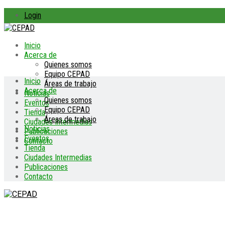
Login
Inicio
Acerca de
Quienes somos
Equipo CEPAD
Inicio
Áreas de trabajo
Acerca de
Noticias
Quienes somos
Eventos
Equipo CEPAD
Tienda
Áreas de trabajo
Ciudades Intermedias
Noticias
Publicaciones
Eventos
Contacto
Tienda
Ciudades Intermedias
Publicaciones
Contacto