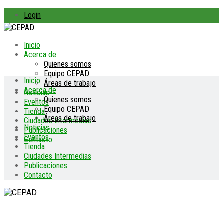
Login
Inicio
Acerca de
Quienes somos
Equipo CEPAD
Inicio
Áreas de trabajo
Acerca de
Noticias
Quienes somos
Eventos
Equipo CEPAD
Tienda
Áreas de trabajo
Ciudades Intermedias
Noticias
Publicaciones
Eventos
Contacto
Tienda
Ciudades Intermedias
Publicaciones
Contacto