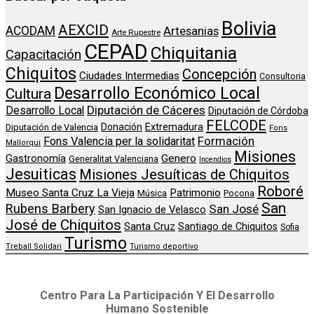
Bolivia
AEXCID
ACODAM
Artesanias
Arte Rupestre
CEPAD
Chiquitania
Capacitación
Chiquitos
Concepción
Ciudades Intermedias
Consultoria
Desarrollo Económico Local
Cultura
Diputación de Cáceres
Desarrollo Local
Diputación de Córdoba
FELCODE
Donación
Extremadura
Diputación de Valencia
Fons
Formación
Fons Valencia per la solidaritat
Mallorqui
Misiones
Genero
Gastronomía
Generalitat Valenciana
Incendios
Jesuiticas
Misiones Jesuíticas de Chiquitos
Roboré
Museo Santa Cruz La Vieja
Patrimonio
Música
Pocona
San
Rubens Barbery
San José
San Ignacio de Velasco
José de Chiquitos
Santa Cruz
Santiago de Chiquitos
Sofia
Turismo
Treball Solidari
Turismo deportivo
Centro Para La Participación Y El Desarrollo
Humano Sostenible