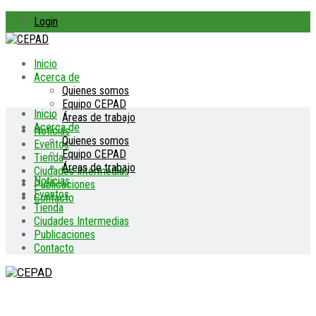
Login
Inicio
Acerca de
Quienes somos
Equipo CEPAD
Inicio
Áreas de trabajo
Acerca de
Noticias
Quienes somos
Eventos
Equipo CEPAD
Tienda
Áreas de trabajo
Ciudades Intermedias
Noticias
Publicaciones
Eventos
Contacto
Tienda
Ciudades Intermedias
Publicaciones
Contacto