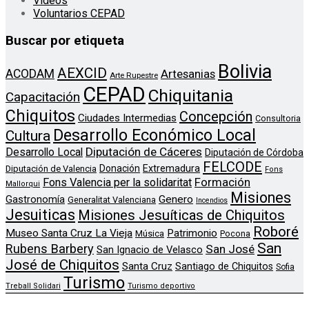
Videos
Voluntarios CEPAD
Buscar por etiqueta
Bolivia
AEXCID
ACODAM
Artesanias
Arte Rupestre
CEPAD
Chiquitania
Capacitación
Chiquitos
Concepción
Ciudades Intermedias
Consultoria
Desarrollo Económico Local
Cultura
Diputación de Cáceres
Desarrollo Local
Diputación de Córdoba
FELCODE
Donación
Extremadura
Diputación de Valencia
Fons
Formación
Fons Valencia per la solidaritat
Mallorqui
Misiones
Genero
Gastronomía
Generalitat Valenciana
Incendios
Jesuiticas
Misiones Jesuíticas de Chiquitos
Roboré
Museo Santa Cruz La Vieja
Patrimonio
Música
Pocona
San
Rubens Barbery
San José
San Ignacio de Velasco
José de Chiquitos
Santa Cruz
Santiago de Chiquitos
Sofia
Turismo
Treball Solidari
Turismo deportivo