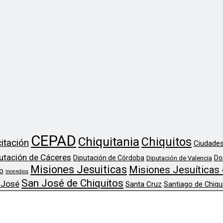
CEPAD
Chiquitania
Chiquitos
itación
Ciudades
utación de Cáceres
Diputación de Córdoba
Do
Diputación de Valencia
Misiones Jesuiticas
Misiones Jesuíticas 
o
Incendios
San José de Chiquitos
 José
Santa Cruz
Santiago de Chiqu