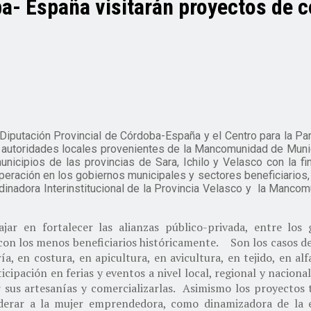
ba- España visitarán proyectos de
Diputación Provincial de Córdoba-España y el Centro para la Par
y autoridades locales provenientes de la Mancomunidad de Muni
unicipios de las provincias de Sara, Ichilo y Velasco con la fi
operación en los gobiernos municipales y sectores beneficiarios,
dinadora Interinstitucional de la Provincia Velasco y la Manco
ar en fortalecer las alianzas público-privada, entre los 
con los menos beneficiarios históricamente. Son los casos de
, en costura, en apicultura, en avicultura, en tejido, en alf
ipación en ferias y eventos a nivel local, regional y naciona
 sus artesanías y comercializarlas. Asimismo los proyectos 
rar a la mujer emprendedora, como dinamizadora de la