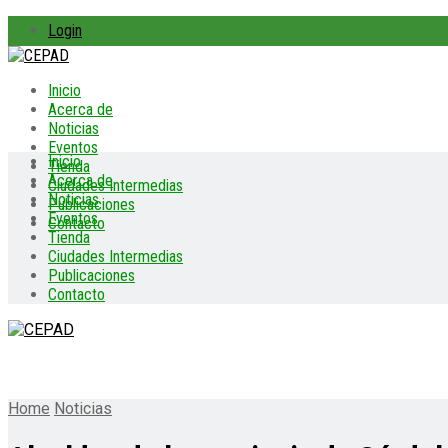
Login
Inicio
Acerca de
Noticias
Eventos
Inicio
Tienda
Acerca de
Ciudades Intermedias
Noticias
Publicaciones
Eventos
Contacto
Tienda
Ciudades Intermedias
Publicaciones
Contacto
Home
Noticias