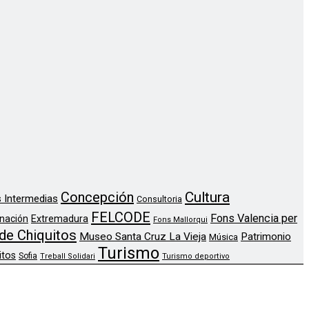
Concepción
Cultura
 Intermedias
Consultoria
FELCODE
Fons Valencia per
nación
Extremadura
Fons Mallorqui
de Chiquitos
Museo Santa Cruz La Vieja
Patrimonio
Música
Turismo
itos
Sofia
Treball Solidari
Turismo deportivo