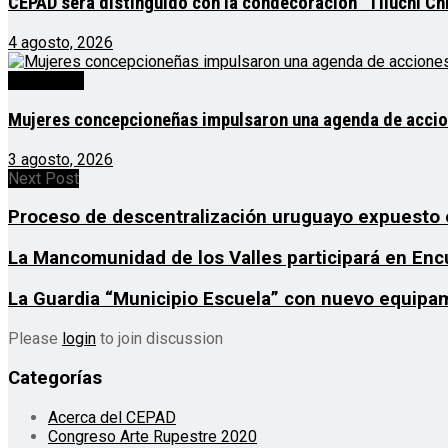
CEPAD será distinguido con la condecoración “Tiluchi Chi
4 agosto, 2026
Destacado
Mujeres concepcioneñas impulsaron una agenda de acciones
3 agosto, 2026
Next Post
Proceso de descentralización uruguayo expuesto 
La Mancomunidad de los Valles participará en Enc
La Guardia “Municipio Escuela” con nuevo equipa
Please
login
to join discussion
Categorías
Acerca del CEPAD
Congreso Arte Rupestre 2020