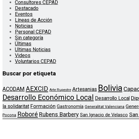
Consultores CEPAD
Destacado
Eventos
Líneas de Acción
Noticias
Personal CEPAD
Sin categoría
Últimas
Ultimas Noticias
Videos
Voluntarios CEPAD
Buscar por etiqueta
Bolivia
AEXCID
Capac
ACODAM
Artesanias
Arte Rupestre
Desarrollo Económico Local
Dip
Desarrollo Local
Formación
la solidaritat
Gener
Gastronomía
Generalitat Valenciana
Roboré
Rubens Barbery
San
San Ignacio de Velasco
Pocona