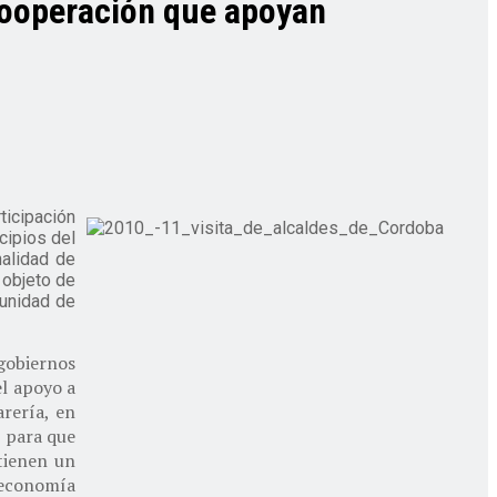
 cooperación que apoyan
ticipación
cipios del
nalidad de
 objeto de
munidad de
gobiernos
l apoyo a
arería, en
l para que
tienen un
 economía