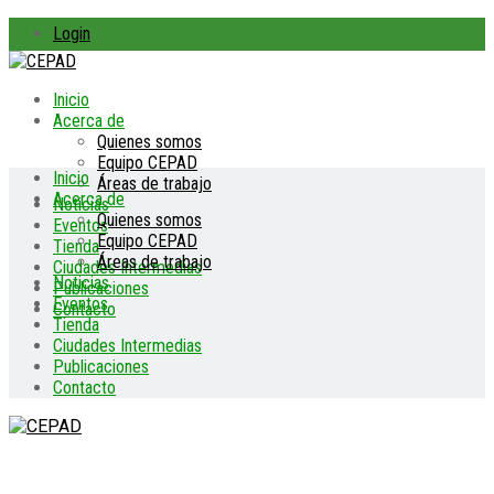
Login
Inicio
Acerca de
Quienes somos
Equipo CEPAD
Inicio
Áreas de trabajo
Acerca de
Noticias
Quienes somos
Eventos
Equipo CEPAD
Tienda
Áreas de trabajo
Ciudades Intermedias
Noticias
Publicaciones
Eventos
Contacto
Tienda
Ciudades Intermedias
Publicaciones
Contacto