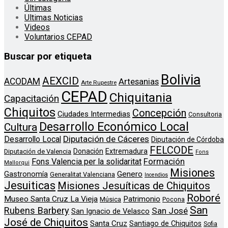
Últimas
Ultimas Noticias
Videos
Voluntarios CEPAD
Buscar por etiqueta
Bolivia
AEXCID
ACODAM
Artesanias
Arte Rupestre
CEPAD
Chiquitania
Capacitación
Chiquitos
Concepción
Ciudades Intermedias
Consultoria
Desarrollo Económico Local
Cultura
Diputación de Cáceres
Desarrollo Local
Diputación de Córdoba
FELCODE
Donación
Extremadura
Diputación de Valencia
Fons
Formación
Fons Valencia per la solidaritat
Mallorqui
Misiones
Genero
Gastronomía
Generalitat Valenciana
Incendios
Jesuiticas
Misiones Jesuíticas de Chiquitos
Roboré
Museo Santa Cruz La Vieja
Patrimonio
Música
Pocona
San
Rubens Barbery
San José
San Ignacio de Velasco
José de Chiquitos
Santa Cruz
Santiago de Chiquitos
Sofia