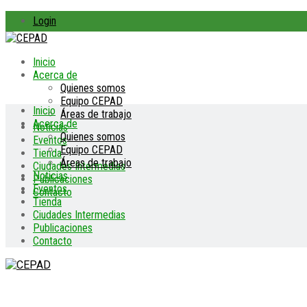
Login
Inicio
Acerca de
Quienes somos
Equipo CEPAD
Inicio
Áreas de trabajo
Acerca de
Noticias
Quienes somos
Eventos
Equipo CEPAD
Tienda
Áreas de trabajo
Ciudades Intermedias
Noticias
Publicaciones
Eventos
Contacto
Tienda
Ciudades Intermedias
Publicaciones
Contacto