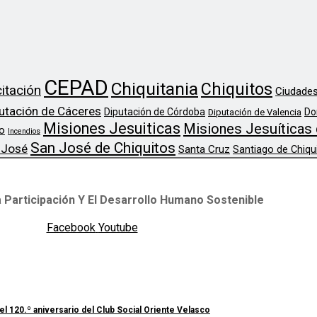
CEPAD
Chiquitania
Chiquitos
itación
Ciudades
utación de Cáceres
Diputación de Córdoba
Do
Diputación de Valencia
Misiones Jesuiticas
Misiones Jesuíticas 
o
Incendios
San José de Chiquitos
 José
Santa Cruz
Santiago de Chiqu
 Participación Y El Desarrollo Humano Sostenible
Facebook
Youtube
el 120.º aniversario del Club Social Oriente Velasco