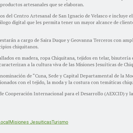
 productos artesanales que se elaboran.
ados del Centro Artesanal de San Ignacio de Velasco e incluye e
álogo digital que les permita tener un mayor alcance de client
y estarán a cargo de Saira Duque y Geovanna Terceros con ampl
ipios chiquitanos.
ados en madera, ropa Chiquitana, tejidos en telar, bisutería e
racterizan a la cultura viva de las Misiones Jesuíticas de Chiq
enominación de “Cuna, Sede y Capital Departamental de la Moda
ionados con el tejido, la moda y la costura con temáticas chiq
de Cooperación Internacional para el Desarrollo (AEXCID) y la
Local
Misiones Jesuiticas
Turismo