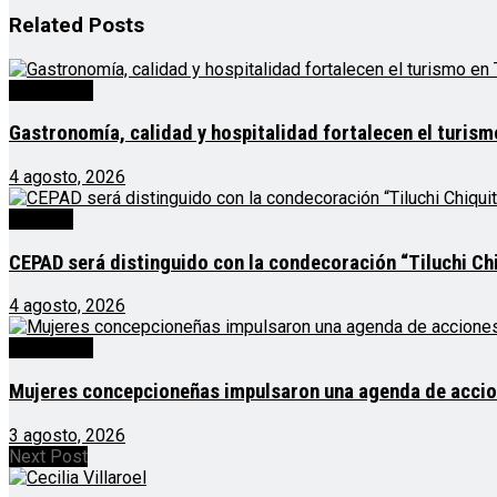
Related
Posts
Destacado
Gastronomía, calidad y hospitalidad fortalecen el turis
4 agosto, 2026
Noticias
CEPAD será distinguido con la condecoración “Tiluchi Chi
4 agosto, 2026
Destacado
Mujeres concepcioneñas impulsaron una agenda de acciones
3 agosto, 2026
Next Post