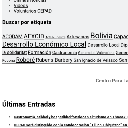
Ultimas Noticias
Videos
Voluntarios CEPAD
Buscar por etiqueta
Bolivia
AEXCID
Capac
ACODAM
Artesanias
Arte Rupestre
Desarrollo Económico Local
Dip
Desarrollo Local
Formación
la solidaritat
Gener
Gastronomía
Generalitat Valenciana
Roboré
Rubens Barbery
San
San Ignacio de Velasco
Pocona
Centro Para La
Últimas Entradas
Gastronomía, calidad y hospitalidad fortalecen el turismo en Tiwanaku
CEPAD será distinguido con la condecoración “Tiluchi Chiquitano” en 