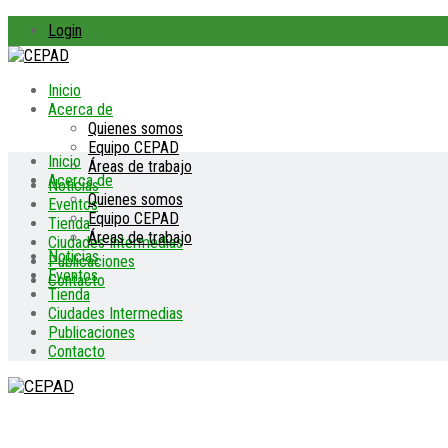
Login
Inicio
Acerca de
Quienes somos
Equipo CEPAD
Inicio
Áreas de trabajo
Acerca de
Noticias
Quienes somos
Eventos
Equipo CEPAD
Tienda
Áreas de trabajo
Ciudades Intermedias
Noticias
Publicaciones
Eventos
Contacto
Tienda
Ciudades Intermedias
Publicaciones
Contacto