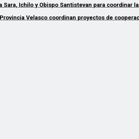
 Sara, Ichilo y Obispo Santistevan para coordinar la
 Provincia Velasco coordinan proyectos de coopera