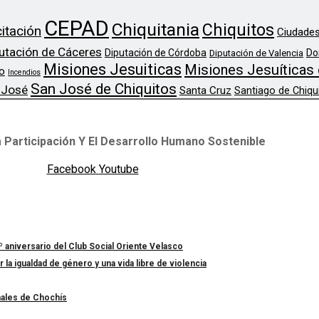
CEPAD
Chiquitania
Chiquitos
itación
Ciudades
utación de Cáceres
Diputación de Córdoba
Do
Diputación de Valencia
Misiones Jesuiticas
Misiones Jesuíticas 
o
Incendios
San José de Chiquitos
 José
Santa Cruz
Santiago de Chiqu
 Participación Y El Desarrollo Humano Sostenible
Facebook
Youtube
º aniversario del Club Social Oriente Velasco
a igualdad de género y una vida libre de violencia
nales de Chochís