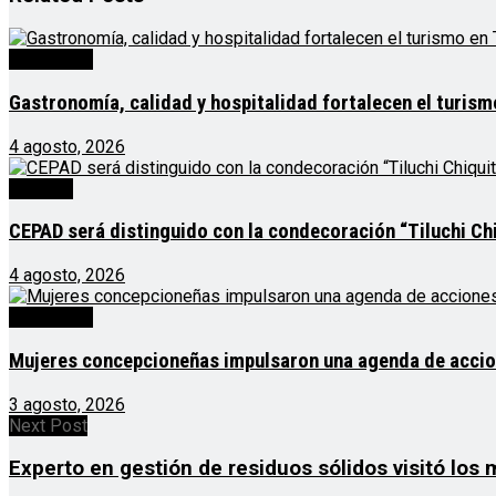
Destacado
Gastronomía, calidad y hospitalidad fortalecen el turis
4 agosto, 2026
Noticias
CEPAD será distinguido con la condecoración “Tiluchi Chi
4 agosto, 2026
Destacado
Mujeres concepcioneñas impulsaron una agenda de acciones
3 agosto, 2026
Next Post
Experto en gestión de residuos sólidos visitó los