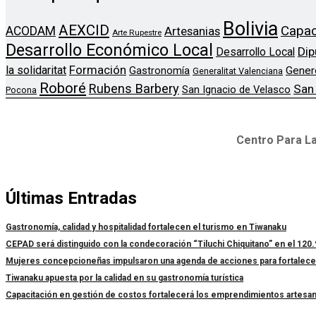
Bolivia
AEXCID
Capac
ACODAM
Artesanias
Arte Rupestre
Desarrollo Económico Local
Dip
Desarrollo Local
Formación
la solidaritat
Gener
Gastronomía
Generalitat Valenciana
Roboré
Rubens Barbery
San
San Ignacio de Velasco
Pocona
Centro Para La
Últimas Entradas
Gastronomía, calidad y hospitalidad fortalecen el turismo en Tiwanaku
CEPAD será distinguido con la condecoración “Tiluchi Chiquitano” en el 120.
Mujeres concepcioneñas impulsaron una agenda de acciones para fortalecer l
Tiwanaku apuesta por la calidad en su gastronomía turística
Capacitación en gestión de costos fortalecerá los emprendimientos artesa