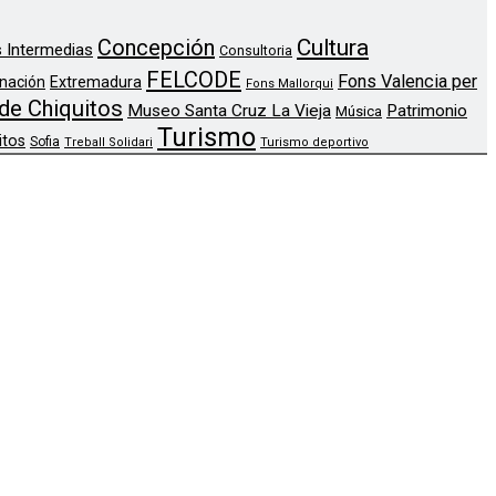
Concepción
Cultura
 Intermedias
Consultoria
FELCODE
Fons Valencia per
nación
Extremadura
Fons Mallorqui
de Chiquitos
Museo Santa Cruz La Vieja
Patrimonio
Música
Turismo
itos
Sofia
Treball Solidari
Turismo deportivo