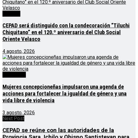
Noticias
CEPAD será distinguido con la condecoración “Tiluchi
Chiquitano” en el 120.º aniversario del Club Social
Oriente Velasco
4 agosto, 2026
Destacado
Mujeres concepcioneñas impulsaron una agenda de
acciones para fortalecer la igualdad de género y una
vida libre de violencia
3 agosto, 2026
Next Post
CEPAD se reúne con las autoridades de la
Provincia Sara, Ichilo y Obispo Santistevan para