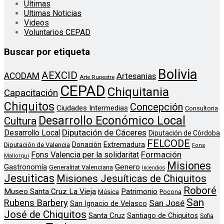
Últimas
Ultimas Noticias
Videos
Voluntarios CEPAD
Buscar por etiqueta
Bolivia
AEXCID
ACODAM
Artesanias
Arte Rupestre
CEPAD
Chiquitania
Capacitación
Chiquitos
Concepción
Ciudades Intermedias
Consultoria
Desarrollo Económico Local
Cultura
Diputación de Cáceres
Desarrollo Local
Diputación de Córdoba
FELCODE
Donación
Extremadura
Diputación de Valencia
Fons
Formación
Fons Valencia per la solidaritat
Mallorqui
Misiones
Genero
Gastronomía
Generalitat Valenciana
Incendios
Jesuiticas
Misiones Jesuíticas de Chiquitos
Roboré
Museo Santa Cruz La Vieja
Patrimonio
Música
Pocona
San
Rubens Barbery
San José
San Ignacio de Velasco
José de Chiquitos
Santa Cruz
Santiago de Chiquitos
Sofia