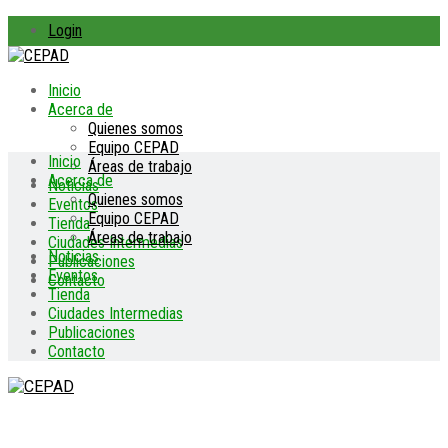
Login
Inicio
Acerca de
Quienes somos
Equipo CEPAD
Inicio
Áreas de trabajo
Acerca de
Noticias
Quienes somos
Eventos
Equipo CEPAD
Tienda
Áreas de trabajo
Ciudades Intermedias
Noticias
Publicaciones
Eventos
Contacto
Tienda
Ciudades Intermedias
Publicaciones
Contacto