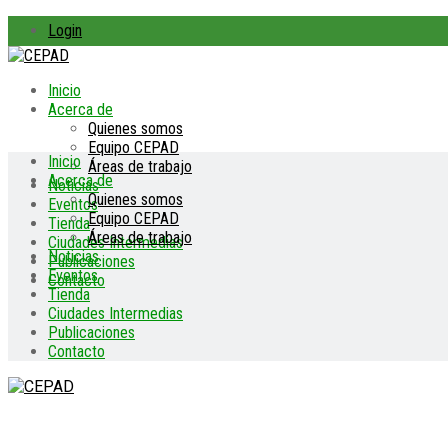
Login
Inicio
Acerca de
Quienes somos
Equipo CEPAD
Inicio
Áreas de trabajo
Acerca de
Noticias
Quienes somos
Eventos
Equipo CEPAD
Tienda
Áreas de trabajo
Ciudades Intermedias
Noticias
Publicaciones
Eventos
Contacto
Tienda
Ciudades Intermedias
Publicaciones
Contacto