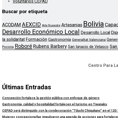
Voluntarios CEPAD
Buscar por etiqueta
Bolivia
AEXCID
Capac
ACODAM
Artesanias
Arte Rupestre
Desarrollo Económico Local
Dip
Desarrollo Local
Formación
la solidaritat
Gener
Gastronomía
Generalitat Valenciana
Roboré
Rubens Barbery
San
San Ignacio de Velasco
Pocona
Centro Para La
Últimas Entradas
Concepción fortalece la gestión pública con enfoque de género
Gastronomía, calidad y hospitalidad fortalecen el turismo en Tiwanaku
CEPAD será distinguido con la condecoración “Tiluchi Chiquitano” en el 120.
Mujeres concepcioneñas impulsaron una agenda de acciones para fortalecer l