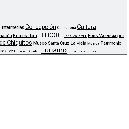
Concepción
Cultura
 Intermedias
Consultoria
FELCODE
Fons Valencia per
nación
Extremadura
Fons Mallorqui
de Chiquitos
Museo Santa Cruz La Vieja
Patrimonio
Música
Turismo
itos
Sofia
Treball Solidari
Turismo deportivo