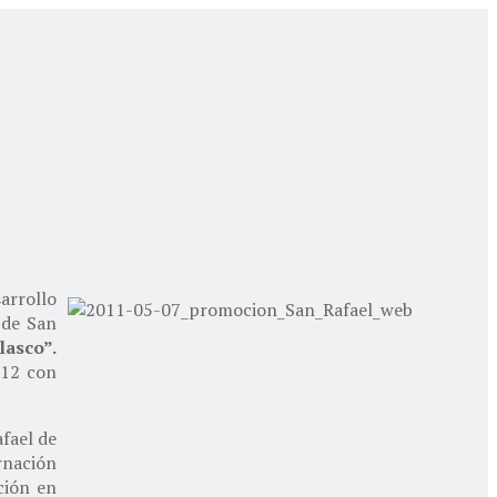
arrollo
 de San
lasco”.
012 con
afael de
rnación
ción en