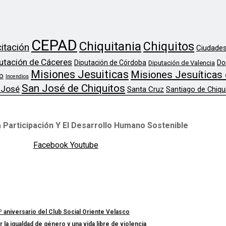
CEPAD
Chiquitania
Chiquitos
itación
Ciudades
utación de Cáceres
Diputación de Córdoba
Do
Diputación de Valencia
Misiones Jesuiticas
Misiones Jesuíticas 
o
Incendios
San José de Chiquitos
 José
Santa Cruz
Santiago de Chiqu
 Participación Y El Desarrollo Humano Sostenible
Facebook
Youtube
º aniversario del Club Social Oriente Velasco
a igualdad de género y una vida libre de violencia