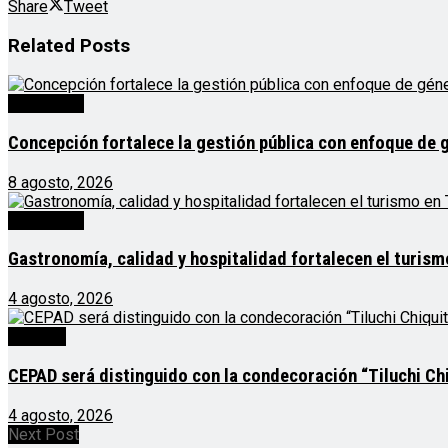
Share
Tweet
Related
Posts
Destacado
Concepción fortalece la gestión pública con enfoque de 
8 agosto, 2026
Destacado
Gastronomía, calidad y hospitalidad fortalecen el turis
4 agosto, 2026
Noticias
CEPAD será distinguido con la condecoración “Tiluchi Chi
4 agosto, 2026
Next Post