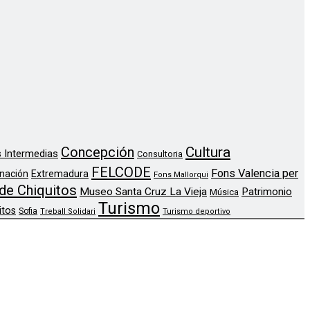
Concepción
Cultura
 Intermedias
Consultoria
FELCODE
Fons Valencia per
nación
Extremadura
Fons Mallorqui
de Chiquitos
Museo Santa Cruz La Vieja
Patrimonio
Música
Turismo
itos
Sofia
Treball Solidari
Turismo deportivo