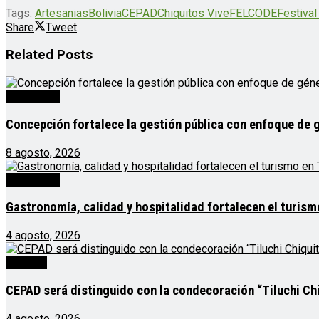
Tags:
Artesanias
Bolivia
CEPAD
Chiquitos Vive
FELCODE
Festiva
Share
Tweet
Related
Posts
Destacado
Concepción fortalece la gestión pública con enfoque de 
8 agosto, 2026
Destacado
Gastronomía, calidad y hospitalidad fortalecen el turis
4 agosto, 2026
Noticias
CEPAD será distinguido con la condecoración “Tiluchi Chi
4 agosto, 2026