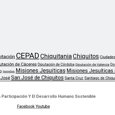
CEPAD
Chiquitania
Chiquitos
itación
Ciudades
utación de Cáceres
Diputación de Córdoba
Do
Diputación de Valencia
Misiones Jesuiticas
Misiones Jesuíticas 
o
Incendios
San José de Chiquitos
 José
Santa Cruz
Santiago de Chiqu
 Participación Y El Desarrollo Humano Sostenible
Facebook
Youtube