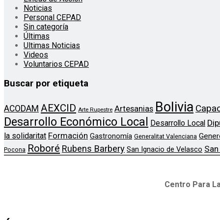
Noticias
Personal CEPAD
Sin categoría
Últimas
Ultimas Noticias
Videos
Voluntarios CEPAD
Buscar por etiqueta
Bolivia
AEXCID
Capac
ACODAM
Artesanias
Arte Rupestre
Desarrollo Económico Local
Dip
Desarrollo Local
Formación
la solidaritat
Gener
Gastronomía
Generalitat Valenciana
Roboré
Rubens Barbery
San
San Ignacio de Velasco
Pocona
Centro Para La