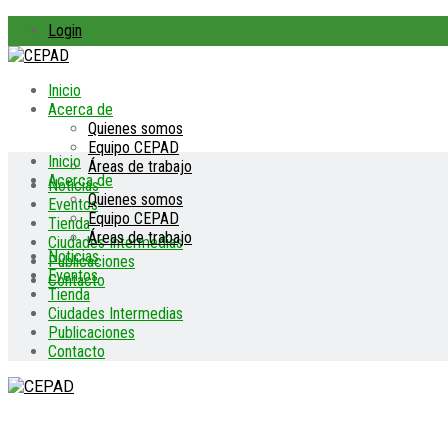
Login
Inicio
Acerca de
Quienes somos
Equipo CEPAD
Inicio
Áreas de trabajo
Acerca de
Noticias
Quienes somos
Eventos
Equipo CEPAD
Tienda
Áreas de trabajo
Ciudades Intermedias
Noticias
Publicaciones
Eventos
Contacto
Tienda
Ciudades Intermedias
Publicaciones
Contacto