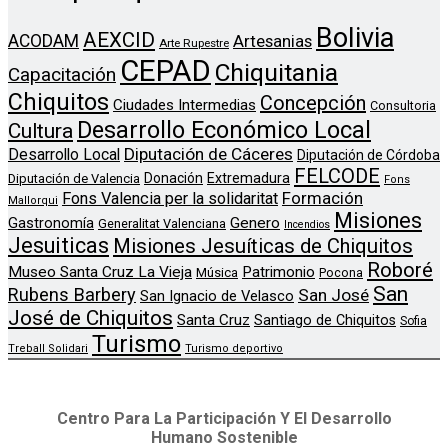
Bolivia
AEXCID
ACODAM
Artesanias
Arte Rupestre
CEPAD
Chiquitania
Capacitación
Chiquitos
Concepción
Ciudades Intermedias
Consultoria
Desarrollo Económico Local
Cultura
Diputación de Cáceres
Desarrollo Local
Diputación de Córdoba
FELCODE
Donación
Extremadura
Diputación de Valencia
Fons
Formación
Fons Valencia per la solidaritat
Mallorqui
Misiones
Genero
Gastronomía
Generalitat Valenciana
Incendios
Jesuiticas
Misiones Jesuíticas de Chiquitos
Roboré
Museo Santa Cruz La Vieja
Patrimonio
Música
Pocona
San
Rubens Barbery
San José
San Ignacio de Velasco
José de Chiquitos
Santa Cruz
Santiago de Chiquitos
Sofia
Turismo
Treball Solidari
Turismo deportivo
Centro Para La Participación Y El Desarrollo
Humano Sostenible