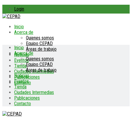
Login
Inicio
Acerca de
Quienes somos
Equipo CEPAD
Inicio
Áreas de trabajo
Acerca de
Noticias
Quienes somos
Eventos
Equipo CEPAD
Tienda
Áreas de trabajo
Ciudades Intermedias
Noticias
Publicaciones
Eventos
Contacto
Tienda
Ciudades Intermedias
Publicaciones
Contacto