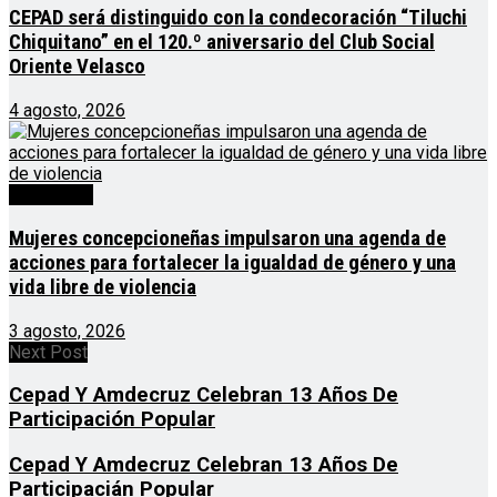
CEPAD será distinguido con la condecoración “Tiluchi
Chiquitano” en el 120.º aniversario del Club Social
Oriente Velasco
4 agosto, 2026
Destacado
Mujeres concepcioneñas impulsaron una agenda de
acciones para fortalecer la igualdad de género y una
vida libre de violencia
3 agosto, 2026
Next Post
Cepad Y Amdecruz Celebran 13 Años De
Participación Popular
Cepad Y Amdecruz Celebran 13 Años De
Participacián Popular