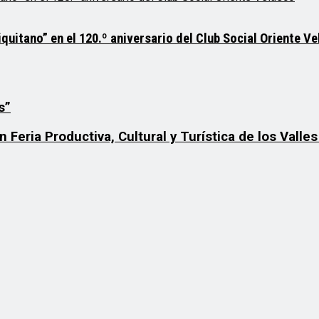
quitano” en el 120.º aniversario del Club Social Oriente V
s”
Feria Productiva, Cultural y Turística de los Valle