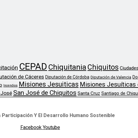
CEPAD
Chiquitania
Chiquitos
itación
Ciudades
utación de Cáceres
Diputación de Córdoba
Do
Diputación de Valencia
Misiones Jesuiticas
Misiones Jesuíticas 
o
Incendios
San José de Chiquitos
 José
Santa Cruz
Santiago de Chiqu
 Participación Y El Desarrollo Humano Sostenible
Facebook
Youtube