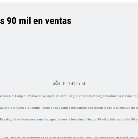
s 90 mil en ventas
semana en el Parque Urbano de la capital cruceña, según indicaron los organizadores a la hora de
alucha y el Camba Suertudo, entre otros eventos recreativos que dieron realce a la jornada de c
ales, ‘el movimiento económico que generó la feria fue arriba de 90 mil bolivianos de los 80 ex
Vista, otra de las adquisiciones fueron las esteras de San Juan, los trabajos de macramé que t