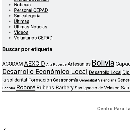
Noticias
Personal CEPAD
Sin categoría
Últimas
Ultimas Noticias
Videos
Voluntarios CEPAD
Buscar por etiqueta
Bolivia
AEXCID
Capac
ACODAM
Artesanias
Arte Rupestre
Desarrollo Económico Local
Dip
Desarrollo Local
Formación
la solidaritat
Gener
Gastronomía
Generalitat Valenciana
Roboré
Rubens Barbery
San
San Ignacio de Velasco
Pocona
Centro Para La