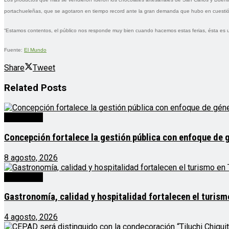
portachueleñas, que se agotaron en tiempo record ante la gran demanda que hubo en cuestió
“Estamos contentos, el público nos responde muy bien cuando hacemos estas ferias, ésta es u
Fuente:
El Mundo
Share
Tweet
Related
Posts
Destacado
Concepción fortalece la gestión pública con enfoque de 
8 agosto, 2026
Destacado
Gastronomía, calidad y hospitalidad fortalecen el turis
4 agosto, 2026