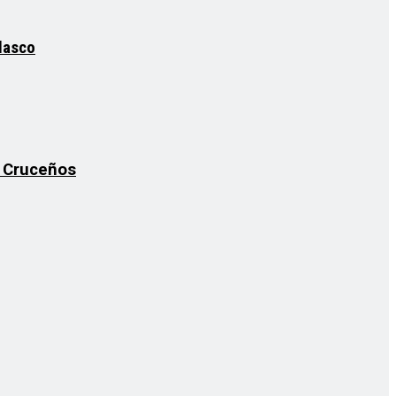
elasco
s Cruceños