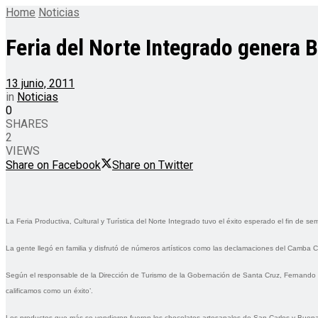
Home
Noticias
Feria del Norte Integrado genera B
13 junio, 2011
in
Noticias
0
SHARES
2
VIEWS
Share on Facebook
Share on Twitter
La Feria Productiva, Cultural y Turística del Norte Integrado tuvo el éxito esperado el fin de 
La gente llegó en familia y disfrutó de números artísticos como las declamaciones del Camba C
Según el responsable de la Dirección de Turismo de la Gobernación de Santa Cruz, Fernando Mor
calificamos como un éxito’.
Los productos que más se vendieron fueron los chocolates artesanales de San Carlos y Buena 