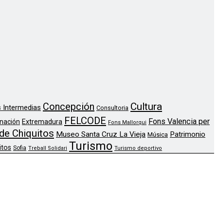
Concepción
Cultura
 Intermedias
Consultoria
FELCODE
Fons Valencia per
nación
Extremadura
Fons Mallorqui
de Chiquitos
Museo Santa Cruz La Vieja
Patrimonio
Música
Turismo
itos
Sofia
Treball Solidari
Turismo deportivo