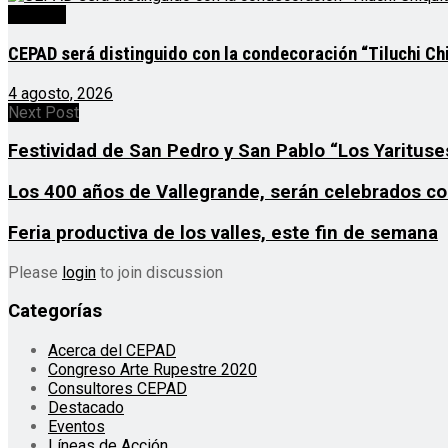
Noticias
CEPAD será distinguido con la condecoración “Tiluchi Chi
4 agosto, 2026
Next Post
Festividad de San Pedro y San Pablo “Los Yarituse
Los 400 años de Vallegrande, serán celebrados con 
Feria productiva de los valles, este fin de semana
Please
login
to join discussion
Categorías
Acerca del CEPAD
Congreso Arte Rupestre 2020
Consultores CEPAD
Destacado
Eventos
Líneas de Acción