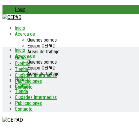
Login
Inicio
Acerca de
Quienes somos
Equipo CEPAD
Inicio
Áreas de trabajo
Acerca de
Noticias
Quienes somos
Eventos
Equipo CEPAD
Tienda
Áreas de trabajo
Ciudades Intermedias
Noticias
Publicaciones
Eventos
Contacto
Tienda
Ciudades Intermedias
Publicaciones
Contacto