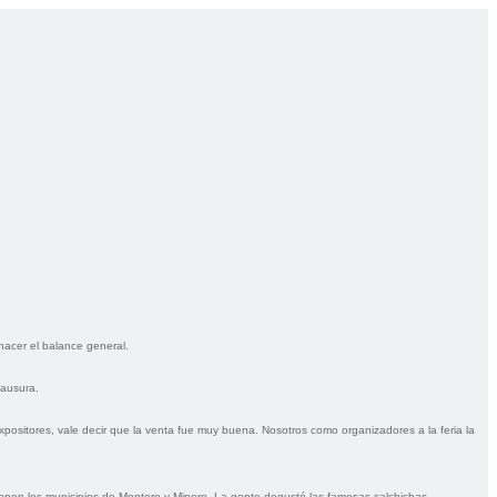
 hacer el balance general.
lausura.
positores, vale decir que la venta fue muy buena. Nosotros como organizadores a la feria la
ienen los municipios de Montero y Minero. La gente degustó las famosas salchichas