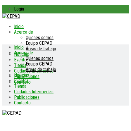
Login
Inicio
Acerca de
Quienes somos
Equipo CEPAD
Inicio
Áreas de trabajo
Acerca de
Noticias
Quienes somos
Eventos
Equipo CEPAD
Tienda
Áreas de trabajo
Ciudades Intermedias
Noticias
Publicaciones
Eventos
Contacto
Tienda
Ciudades Intermedias
Publicaciones
Contacto