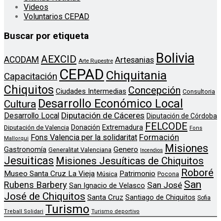
Videos
Voluntarios CEPAD
Buscar por etiqueta
Bolivia
AEXCID
ACODAM
Artesanias
Arte Rupestre
CEPAD
Chiquitania
Capacitación
Chiquitos
Concepción
Ciudades Intermedias
Consultoria
Desarrollo Económico Local
Cultura
Diputación de Cáceres
Desarrollo Local
Diputación de Córdoba
FELCODE
Donación
Extremadura
Diputación de Valencia
Fons
Formación
Fons Valencia per la solidaritat
Mallorqui
Misiones
Genero
Gastronomía
Generalitat Valenciana
Incendios
Jesuiticas
Misiones Jesuíticas de Chiquitos
Roboré
Museo Santa Cruz La Vieja
Patrimonio
Música
Pocona
San
Rubens Barbery
San José
San Ignacio de Velasco
José de Chiquitos
Santa Cruz
Santiago de Chiquitos
Sofia
Turismo
Treball Solidari
Turismo deportivo