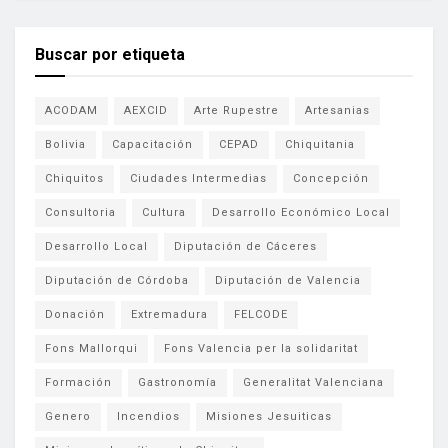
Buscar por etiqueta
ACODAM
AEXCID
Arte Rupestre
Artesanias
Bolivia
Capacitación
CEPAD
Chiquitania
Chiquitos
Ciudades Intermedias
Concepción
Consultoria
Cultura
Desarrollo Económico Local
Desarrollo Local
Diputación de Cáceres
Diputación de Córdoba
Diputación de Valencia
Donación
Extremadura
FELCODE
Fons Mallorqui
Fons Valencia per la solidaritat
Formación
Gastronomía
Generalitat Valenciana
Genero
Incendios
Misiones Jesuiticas