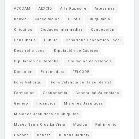
ACODAM
AEXCID
Arte Rupestre
Artesanias
Bolivia
Capacitación
CEPAD
Chiquitania
Chiquitos
Ciudades Intermedias
Concepción
Consultoria
Cultura
Desarrollo Económico Local
Desarrollo Local
Diputación de Cáceres
Diputación de Córdoba
Diputación de Valencia
Donación
Extremadura
FELCODE
Fons Mallorqui
Fons Valencia per la solidaritat
Formación
Gastronomía
Generalitat Valenciana
Genero
Incendios
Misiones Jesuiticas
Misiones Jesuíticas de Chiquitos
Museo Santa Cruz La Vieja
Música
Patrimonio
Pocona
Roboré
Rubens Barbery