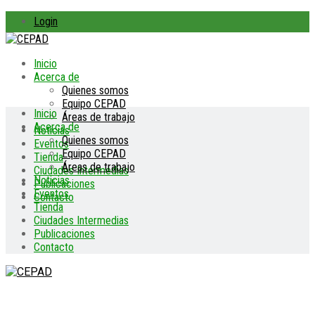
Login
Inicio
Acerca de
Quienes somos
Equipo CEPAD
Inicio
Áreas de trabajo
Acerca de
Noticias
Quienes somos
Eventos
Equipo CEPAD
Tienda
Áreas de trabajo
Ciudades Intermedias
Noticias
Publicaciones
Eventos
Contacto
Tienda
Ciudades Intermedias
Publicaciones
Contacto