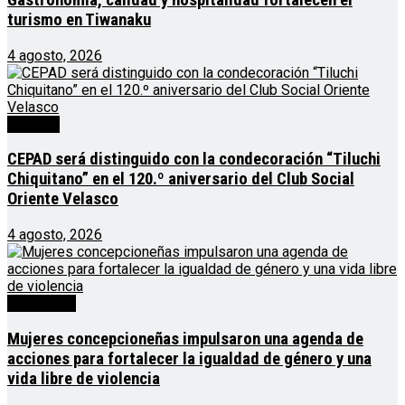
Gastronomía, calidad y hospitalidad fortalecen el
turismo en Tiwanaku
4 agosto, 2026
Noticias
CEPAD será distinguido con la condecoración “Tiluchi
Chiquitano” en el 120.º aniversario del Club Social
Oriente Velasco
4 agosto, 2026
Destacado
Mujeres concepcioneñas impulsaron una agenda de
acciones para fortalecer la igualdad de género y una
vida libre de violencia