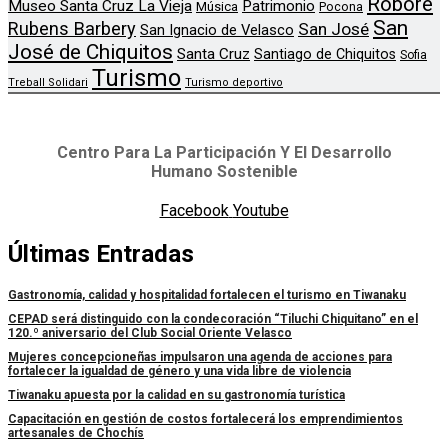
Roboré
Museo Santa Cruz La Vieja
Patrimonio
Música
Pocona
San
Rubens Barbery
San José
San Ignacio de Velasco
José de Chiquitos
Santa Cruz
Santiago de Chiquitos
Sofia
Turismo
Treball Solidari
Turismo deportivo
Centro Para La Participación Y El Desarrollo
Humano Sostenible
Facebook
Youtube
Últimas Entradas
Gastronomía, calidad y hospitalidad fortalecen el turismo en Tiwanaku
CEPAD será distinguido con la condecoración “Tiluchi Chiquitano” en el
120.º aniversario del Club Social Oriente Velasco
Mujeres concepcioneñas impulsaron una agenda de acciones para
fortalecer la igualdad de género y una vida libre de violencia
Tiwanaku apuesta por la calidad en su gastronomía turística
Capacitación en gestión de costos fortalecerá los emprendimientos
artesanales de Chochís