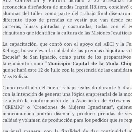
Alta Confección y Pintura dictado a 32 artesanas lo
reconocida diseñadora de modas Ingrid Hölters, concluyó c
alumnas del taller como parte del trabajo final diseñaron
diferente tipos de prendas de vestir que van desde cami
carteras, blusas pintadas y costuradas, todas con el es
chiquitano que identifica la cultura de las Misiones Jesuíticas
La capacitación, que contó con el apoyo del AECI y la F
Kellogg, busca elevar la calidad de las prendas chiquitanas 
Escuela” de San Ignacio, como parte de los preparativos
lanzamiento como “
Municipio Capital de la Moda Chiq
que se hará este 12 de Julio con la presencia de las candidat
Miss Bolivia.
Como resultado del buen trabajo realizado durante 5 día
con la intención de generar una lógica empresarial de la mo
se alentó la conformación de la Asociación de Artesanas
“CREMIG” o "Creaciones de Mujeres Ignacianas”, quien
mancomunada podrán diseñar y producir prendas de ves
calidad y volumen de producción para los pedidos que se req
De igual manera, con la finalidad de dar continuidad a