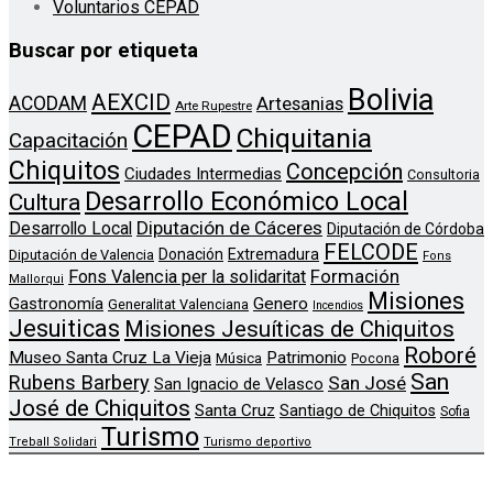
Voluntarios CEPAD
Buscar por etiqueta
Bolivia
AEXCID
ACODAM
Artesanias
Arte Rupestre
CEPAD
Chiquitania
Capacitación
Chiquitos
Concepción
Ciudades Intermedias
Consultoria
Desarrollo Económico Local
Cultura
Diputación de Cáceres
Desarrollo Local
Diputación de Córdoba
FELCODE
Donación
Extremadura
Diputación de Valencia
Fons
Formación
Fons Valencia per la solidaritat
Mallorqui
Misiones
Genero
Gastronomía
Generalitat Valenciana
Incendios
Jesuiticas
Misiones Jesuíticas de Chiquitos
Roboré
Museo Santa Cruz La Vieja
Patrimonio
Música
Pocona
San
Rubens Barbery
San José
San Ignacio de Velasco
José de Chiquitos
Santa Cruz
Santiago de Chiquitos
Sofia
Turismo
Treball Solidari
Turismo deportivo