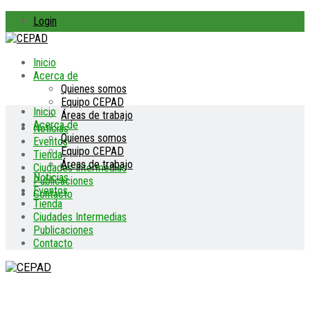
Login
Inicio
Acerca de
Quienes somos
Equipo CEPAD
Inicio
Áreas de trabajo
Acerca de
Noticias
Quienes somos
Eventos
Equipo CEPAD
Tienda
Áreas de trabajo
Ciudades Intermedias
Noticias
Publicaciones
Eventos
Contacto
Tienda
Ciudades Intermedias
Publicaciones
Contacto