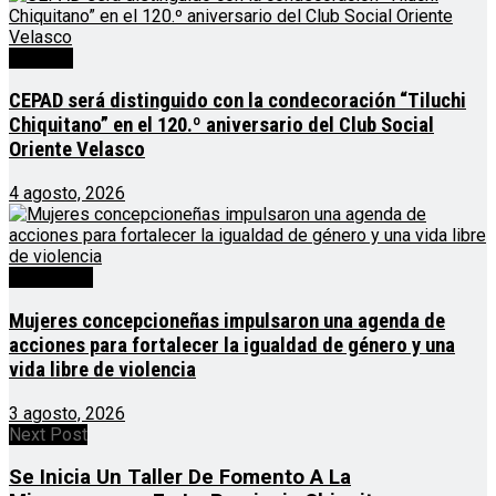
Noticias
CEPAD será distinguido con la condecoración “Tiluchi
Chiquitano” en el 120.º aniversario del Club Social
Oriente Velasco
4 agosto, 2026
Destacado
Mujeres concepcioneñas impulsaron una agenda de
acciones para fortalecer la igualdad de género y una
vida libre de violencia
3 agosto, 2026
Next Post
Se Inicia Un Taller De Fomento A La