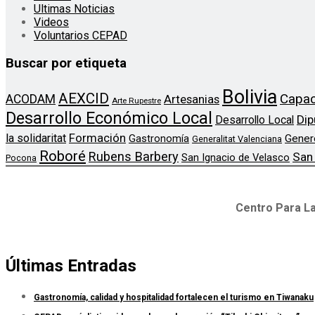
Ultimas Noticias
Videos
Voluntarios CEPAD
Buscar por etiqueta
Bolivia
AEXCID
Capac
ACODAM
Artesanias
Arte Rupestre
Desarrollo Económico Local
Dip
Desarrollo Local
Formación
la solidaritat
Gener
Gastronomía
Generalitat Valenciana
Roboré
Rubens Barbery
San
San Ignacio de Velasco
Pocona
Centro Para La
Últimas Entradas
Gastronomía, calidad y hospitalidad fortalecen el turismo en Tiwanaku