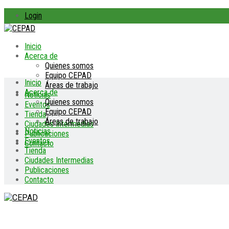
Login
Inicio
Acerca de
Quienes somos
Equipo CEPAD
Inicio
Áreas de trabajo
Acerca de
Noticias
Quienes somos
Eventos
Equipo CEPAD
Tienda
Áreas de trabajo
Ciudades Intermedias
Noticias
Publicaciones
Eventos
Contacto
Tienda
Ciudades Intermedias
Publicaciones
Contacto