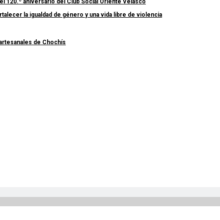
el 120.º aniversario del Club Social Oriente Velasco
lecer la igualdad de género y una vida libre de violencia
 artesanales de Chochís