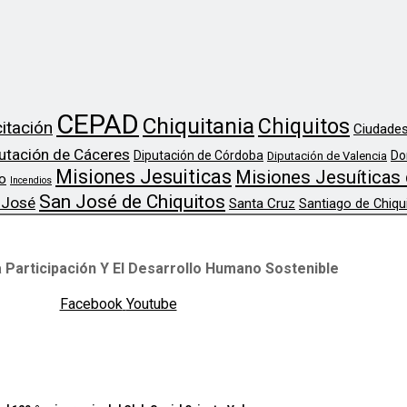
CEPAD
Chiquitania
Chiquitos
itación
Ciudades
utación de Cáceres
Diputación de Córdoba
Do
Diputación de Valencia
Misiones Jesuiticas
Misiones Jesuíticas 
o
Incendios
San José de Chiquitos
 José
Santa Cruz
Santiago de Chiqu
 Participación Y El Desarrollo Humano Sostenible
Facebook
Youtube