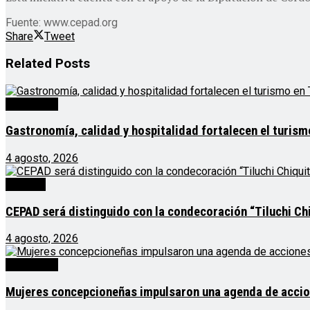
Fuente: www.cepad.org
Share
Tweet
Related
Posts
Destacado
Gastronomía, calidad y hospitalidad fortalecen el turis
4 agosto, 2026
Noticias
CEPAD será distinguido con la condecoración “Tiluchi Chi
4 agosto, 2026
Destacado
Mujeres concepcioneñas impulsaron una agenda de acciones