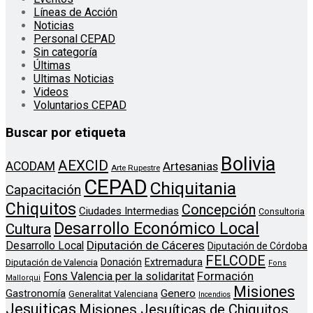
Líneas de Acción
Noticias
Personal CEPAD
Sin categoría
Últimas
Ultimas Noticias
Videos
Voluntarios CEPAD
Buscar por etiqueta
Bolivia
AEXCID
ACODAM
Artesanias
Arte Rupestre
CEPAD
Chiquitania
Capacitación
Chiquitos
Concepción
Ciudades Intermedias
Consultoria
Desarrollo Económico Local
Cultura
Diputación de Cáceres
Desarrollo Local
Diputación de Córdoba
FELCODE
Donación
Extremadura
Diputación de Valencia
Fons
Formación
Fons Valencia per la solidaritat
Mallorqui
Misiones
Genero
Gastronomía
Generalitat Valenciana
Incendios
Jesuiticas
Misiones Jesuíticas de Chiquitos