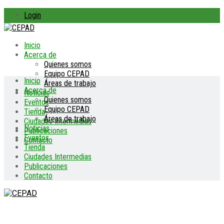
Login
Inicio
Acerca de
Quienes somos
Equipo CEPAD
Inicio
Áreas de trabajo
Acerca de
Noticias
Quienes somos
Eventos
Equipo CEPAD
Tienda
Áreas de trabajo
Ciudades Intermedias
Noticias
Publicaciones
Eventos
Contacto
Tienda
Ciudades Intermedias
Publicaciones
Contacto