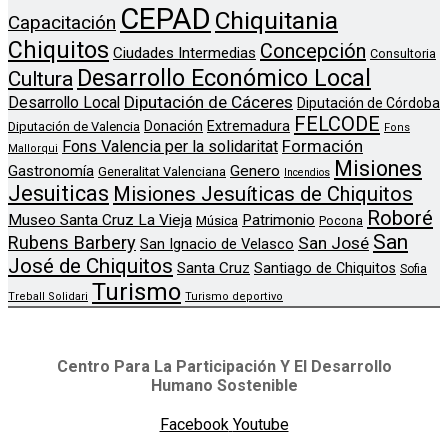
CEPAD
Chiquitania
Capacitación
Chiquitos
Concepción
Ciudades Intermedias
Consultoria
Desarrollo Económico Local
Cultura
Diputación de Cáceres
Desarrollo Local
Diputación de Córdoba
FELCODE
Donación
Extremadura
Diputación de Valencia
Fons
Formación
Fons Valencia per la solidaritat
Mallorqui
Misiones
Genero
Gastronomía
Generalitat Valenciana
Incendios
Jesuiticas
Misiones Jesuíticas de Chiquitos
Roboré
Museo Santa Cruz La Vieja
Patrimonio
Música
Pocona
San
Rubens Barbery
San José
San Ignacio de Velasco
José de Chiquitos
Santa Cruz
Santiago de Chiquitos
Sofia
Turismo
Treball Solidari
Turismo deportivo
Centro Para La Participación Y El Desarrollo
Humano Sostenible
Facebook
Youtube